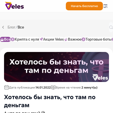
Начать бесплатно
Блог
/
Все
Все
Крипта с нуля
Акции Veles
Важное
Торговые боты
Дата публикации:
14.01.2022
Время на чтение:
2 минут(ы)
Хотелось бы знать, что там по
деньгам