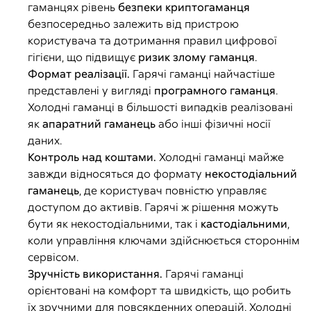
гаманцях рівень
безпеки криптогаманця
безпосередньо залежить від пристрою
користувача та дотримання правил цифрової
гігієни, що підвищує
ризик злому гаманця
.
Формат реалізації.
Гарячі гаманці найчастіше
представлені у вигляді
програмного гаманця
.
Холодні гаманці в більшості випадків реалізовані
як
апаратний гаманець
або інші фізичні носії
даних.
Контроль над коштами.
Холодні гаманці майже
завжди відносяться до формату
некостодіальний
гаманець
, де користувач повністю управляє
доступом до активів. Гарячі ж рішення можуть
бути як некостодіальними, так і
кастодіальними
,
коли управління ключами здійснюється стороннім
сервісом.
Зручність використання.
Гарячі гаманці
орієнтовані на комфорт та швидкість, що робить
їх зручними для повсякденних операцій. Холодні