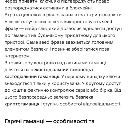
через
приватні ключі
, які підтверджують право
розпоряджатися активами в блокчейні.
Втрата цих ключів рівнозначна втраті криптовалюти.
Більшість сучасних рішень використовують
seed
фразу
— набір слів, який дозволяє відновити доступ
до гаманця на будь-якому придатному для цього
пристрої. Саме seed фраза вважається головним
елементом безпеки і повинна зберігатися поза
інтернетом.
З точки зору контролю над активами гаманці
діляться на
некостодіальний гаманець
і
кастодіальний гаманець
. У першому випадку ключи
знаходяться тільки у користувача. У другому доступ
до коштів фактично контролює сервіс або біржа. Від
цього безпосередньо залежить
безпека
криптогаманця
і ступінь особистої відповідальності.
Гарячі гаманці — особливості та