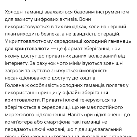
Холодні гаманці вважаються базовим інструментом
для захисту цифрових активів. Вони
використовуються в тих випадках, коли на перший
план виходить безпека, а не швидкість операцій.
У криптовалютному середовищі
холодний гаманець
для криптовалюти
— це формат зберігання, при
якому доступ до приватних даних ізольований від
інтернету. За рахунок чого мінімізуються зовнішні
загрози та суттєво знижується ймовірність
несанкціонованого доступу до коштів.
Головна ж особливість холодних гаманців полягає у
використанні принципу
офлайн зберігання
криптовалюти
.
Приватні ключі
генеруються та
зберігаються в середовищі, що не має постійного
мережевого підключення. Навіть при підключенні до
комп’ютера або смартфона такі гаманці не
передають ключі назовні, що підвищує загальний
рівень
безпеки криптогаманця
. Управління активами