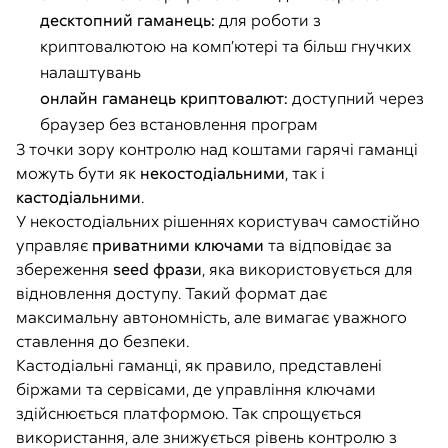
десктопний гаманець:
для роботи з
криптовалютою на комп’ютері та більш гнучких
налаштувань
онлайн гаманець криптовалют:
доступний через
браузер без встановлення програм
З точки зору контролю над коштами гарячі гаманці
можуть бути як
некостодіальними
, так і
кастодіальними
.
У некостодіальних рішеннях користувач самостійно
управляє
приватними ключами
та відповідає за
збереження
seed фрази
, яка використовується для
відновлення доступу. Такий формат дає
максимальну автономність, але вимагає уважного
ставлення до безпеки.
Кастодіальні гаманці, як правило, представлені
біржами та сервісами, де управління ключами
здійснюється платформою. Так спрощується
використання, але знижується рівень контролю з