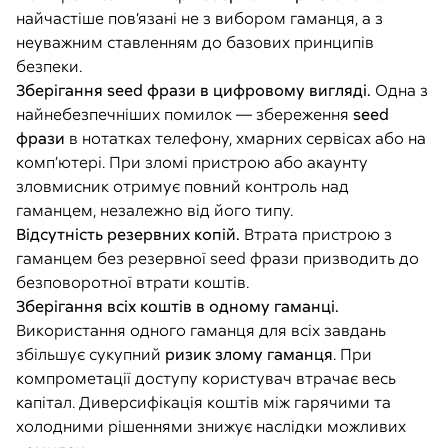
найчастіше пов’язані не з вибором гаманця, а з
неуважним ставленням до базових принципів
безпеки.
Зберігання seed фрази в цифровому вигляді.
Одна з
найнебезпечніших помилок — збереження
seed
фрази
в нотатках телефону, хмарних сервісах або на
комп’ютері. При зломі пристрою або акаунту
зловмисник отримує повний контроль над
гаманцем, незалежно від його типу.
Відсутність резервних копій.
Втрата пристрою з
гаманцем без резервної seed фрази призводить до
безповоротної втрати коштів.
Зберігання всіх коштів в одному гаманці.
Використання одного гаманця для всіх завдань
збільшує сукупний
ризик злому гаманця
. При
компрометації доступу користувач втрачає весь
капітал. Диверсифікація коштів між гарячими та
холодними рішеннями знижує наслідки можливих