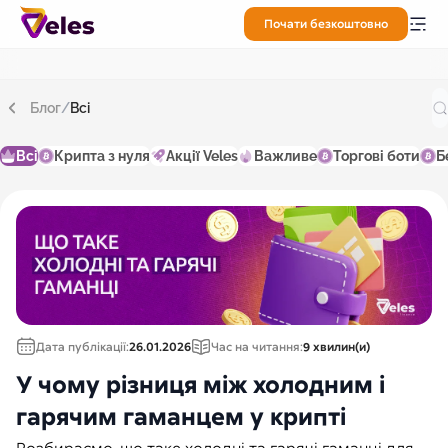
Почати безкоштовно
Блог
/
Всі
Всі
Крипта з нуля
Акції Veles
Важливе
Торгові боти
Б
Дата публікації:
26.01.2026
Час на читання:
9 хвилин(и)
У чому різниця між холодним і
гарячим гаманцем у крипті