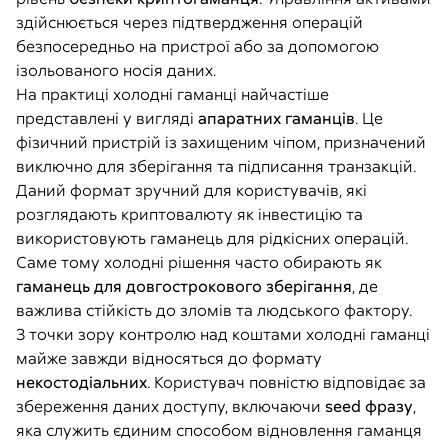
здійснюється через підтвердження операцій
безпосередньо на пристрої або за допомогою
ізольованого носія даних.
На практиці холодні гаманці найчастіше
представлені у вигляді
апаратних гаманців
. Це
фізичний пристрій із захищеним чіпом, призначений
виключно для зберігання та підписання транзакцій.
Даний формат зручний для користувачів, які
розглядають криптовалюту як інвестицію та
використовують гаманець для рідкісних операцій.
Саме тому холодні рішення часто обирають як
гаманець для довгострокового зберігання
, де
важлива стійкість до зломів та людського фактору.
З точки зору контролю над коштами холодні гаманці
майже завжди відносяться до формату
некостодіальних
. Користувач повністю відповідає за
збереження даних доступу, включаючи
seed фразу
,
яка служить єдиним способом відновлення гаманця