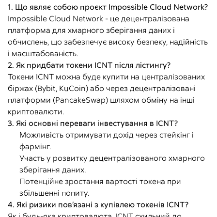
1. Що являє собою проєкт Impossible Cloud Network?
Impossible Cloud Network - це децентралізована
платформа для хмарного зберігання даних і
обчислень, що забезпечує високу безпеку, надійність
і масштабованість.
2. Як придбати токени ICNT після лістингу?
Токени ICNT можна буде купити на централізованих
біржах (Bybit, KuCoin) або через децентралізовані
платформи (PancakeSwap) шляхом обміну на інші
криптовалюти.
3. Які основні переваги інвестування в ICNT?
Можливість отримувати дохід через стейкінг і
фармінг.
Участь у розвитку децентралізованого хмарного
зберігання даних.
Потенційне зростання вартості токена при
збільшенні попиту.
4. Які ризики пов’язані з купівлею токенів ICNT?
Як і будь-яка криптовалюта, ICNT схильний до