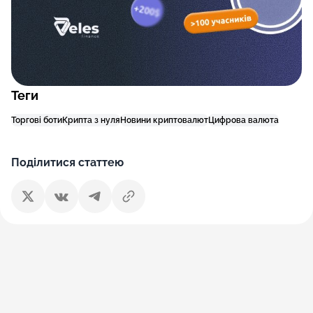
Теги
Торгові боти
Крипта з нуля
Новини криптовалют
Цифрова валюта
Поділитися статтею