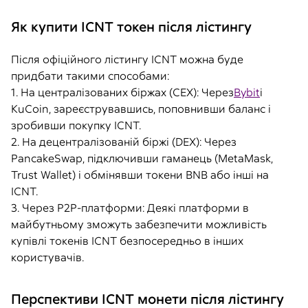
Як купити ICNT токен після лістингу
Після офіційного лістингу ICNT можна буде
придбати такими способами:
1. На централізованих біржах (CEX): Через
Bybit
і
KuCoin, зареєструвавшись, поповнивши баланс і
зробивши покупку ICNT.
2. На децентралізованій біржі (DEX): Через
PancakeSwap, підключивши гаманець (MetaMask,
Trust Wallet) і обмінявши токени BNB або інші на
ICNT.
3. Через P2P-платформи: Деякі платформи в
майбутньому зможуть забезпечити можливість
купівлі токенів ICNT безпосередньо в інших
користувачів.
Перспективи ICNT монети після лістингу