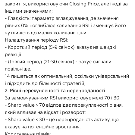
закриття, використовуючи Closing Price, але іноді за
іншими значеннями;
- Гладкість: параметр згладжування, де значення
рівних 0% поглиблює коливання RSI і зменшує його
чутливість до малих коливань ціни.
Налаштування періоду RSI:
- Короткий період (5-9 свічок): вказує на швидкі
реакції
- Довгий період (21-30 свічок) - рахує сигнали
повільніше.
14 пишеться як оптимальний, оскільки універсальний
і підходить до більшості стратегій;
2. Рівні перекупленості та перепроданості
За замовчуванням RSI використовує межі 70 і 30:
- Sharp value > 70 відповідає перекупленості рівня,
який впливає на відкат і розворот;
- Sharp value < 30 - це перепроданість активу, що
вказує на потенційне зростання.
Коригування рівнів: