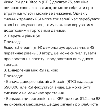
Якщо RSI для Bitcoin (BTC) досягає 75, але ціна
починає сповільнюватися, це може свідчити про
втрату імпульсу і можливе зниження. Однак у
сильних трендах RSI може тривалий час перебувати
в зоні перекупленості, тому важливо керуватися
додатковими торговими даними.
2. Перетин рівня 50
Приклад:
Якщо Ethereum (ETH) демонструє зростання, а RSI
перетинає рівень 50 вгору, це може сигналізувати
про зростання попиту і продовження висхідного
тренда.
3. Дивергенції між RSI і ціною
Приклади:
- Бичача дивергенція: ціна Bitcoin (BTC) падає до
$90,000, але RSI фіксується вище. Це може бути
сигналом на можливе зростання.
- Ведмежа дивергенція: ціна XRP досягає $1.2, але RSI
не оновлює максимум. Це дає сигнал про слабкість