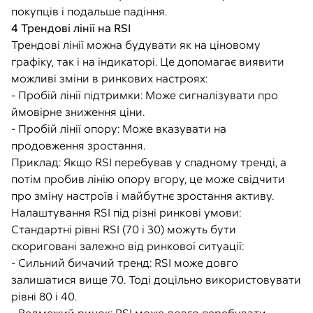
покупців і подальше падіння.
4 Трендові лінії на RSI
Трендові лінії можна будувати як на ціновому
графіку, так і на індикаторі. Це допомагає виявити
можливі зміни в ринкових настроях:
- Пробій лінії підтримки: Може сигналізувати про
ймовірне зниження ціни.
- Пробій лінії опору: Може вказувати на
продовження зростання.
Приклад: Якщо RSI перебував у спадному тренді, а
потім пробив лінію опору вгору, це може свідчити
про зміну настроїв і майбутнє зростання активу.
Налаштування RSI під різні ринкові умови:
Стандартні рівні RSI (70 і 30) можуть бути
скориговані залежно від ринкової ситуації:
- Сильний бичачий тренд: RSI може довго
залишатися вище 70. Тоді доцільно використовувати
рівні 80 і 40.