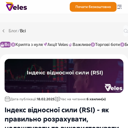
Почати безкоштовно
Блог
/
Всі
Всі
Крипта з нуля
Акції Veles
Важливе
Торгові боти
Б
Дата публікації:
18.02.2025
Час на читання:
6 хвилин(и)
Індекс відносної сили (RSI) - як
правильно розрахувати,