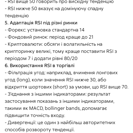
- RSI вище 50 говорить про висхідну тенденцію
- RSI нижче 50 вказує на домінуючу спадну
тенденцію
5. Адаптація RSI під різні ринки
- Форекс: установка стандартна 14
- Фондовий ринок: період краще до 21
- Криптовалюти: обсяги і волатильність на
крипторинку великі, тому краще поставити RSI з
періодом 7 і додати рівні 80/20
6. Використання RSI в торгівлі
- Фільтрація угод: наприклад, вчинення лонгових
угод (long), коли значення RSI нижче 30, або
відкриття шортових (short) за умови, що RSI вище 70.
- З’єднання з іншими індикаторами: результат
застосування показань з іншими індикаторами,
такими як MACD, bollinger bands, допомагає
підвищити точність входу.
- Дивергенції: це один з найбільш авторитетних
способів розвороту тенденції.