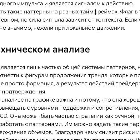
одного импульса и является сигналом к действию.
ь такие паттерны на разных таймфреймах. Флаг в 
невном, но сила сигнала зависит от контекста. Если
нно значимо, нежели при локальном движении.
ехническом анализе
 является лишь частью общей системы паттернов, н
тнести к фигурам продолжения тренда, которые по
не просто формация, а результат действий трейдер
т подтверждения.
 анализе на графике важна и потому, что она хоро
овмещать с уровнями поддержки и сопротивления,
ACD. Она может быть частью стратегии как ручной,
аботать с паттернами. Им можно задать такие пара
ерждения объемов. Благодаря чему снизит риски и