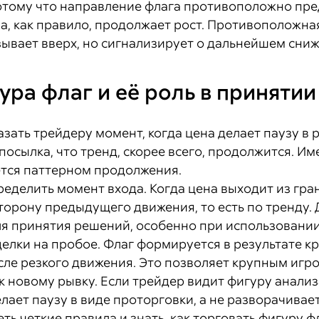
 потому что направление флага противоположно п
на, как правило, продолжает рост. Противоположн
ывает вверх, но сигнализирует о дальнейшем сниж
ура флаг и её роль в приняти
зать трейдеру момент, когда цена делает паузу в р
посылка, что тренд, скорее всего, продолжится. И
ется паттерном продолжения.
еделить момент входа. Когда цена выходит из гран
торону предыдущего движения, то есть по тренду.
я принятия решений, особенно при использовани
елки на пробое. Флаг формируется в результате к
ле резкого движения. Это позволяет крупным игро
к новому рывку. Если трейдер видит фигуру анализ
лает паузу в виде проторговки, а не разворачивает
ть четкие правила и знать, как торговать фигуру ф