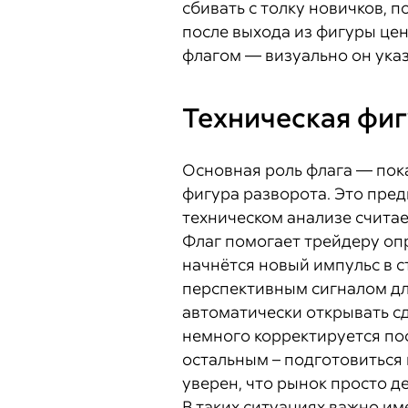
сбивать с толку новичков,
после выхода из фигуры це
флагом — визуально он указ
Техническая фиг
Основная роль флага — пока
фигура разворота. Это пред
техническом анализе счита
Флаг помогает трейдеру опр
начнётся новый импульс в с
перспективным сигналом дл
автоматически открывать сд
немного корректируется пос
остальным – подготовиться 
уверен, что рынок просто де
В таких ситуациях важно име