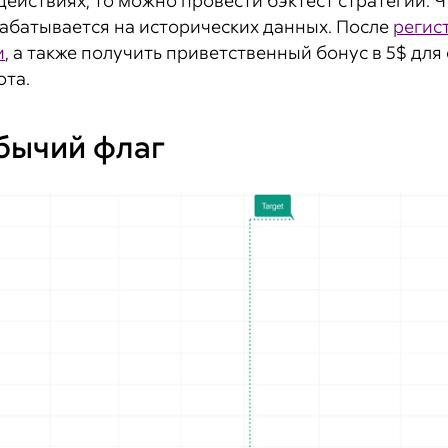
действиях, то можно провести бэктест стратегии. 
абатывается на исторических данных. После
регис
и
, а также получить приветственный бонус в 5$ для
ота.
бычий флаг