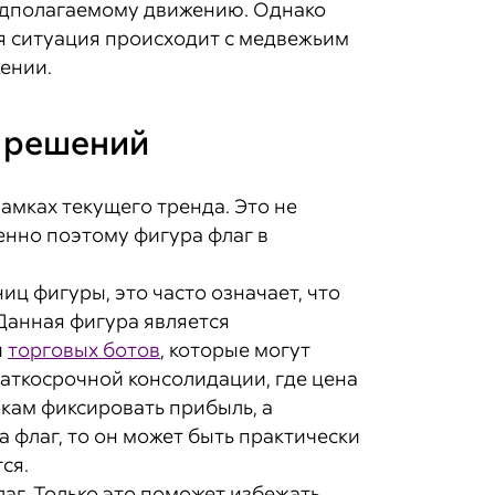
редполагаемому движению. Однако
ая ситуация происходит с медвежьим
ении.
и решений
амках текущего тренда. Это не
менно поэтому фигура флаг в
иц фигуры, это часто означает, что
 Данная фигура является
и
торговых ботов
, которые могут
раткосрочной консолидации, где цена
кам фиксировать прибыль, а
а флаг, то он может быть практически
ся.
лаг. Только это поможет избежать