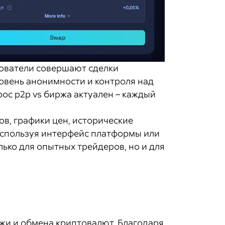
зователи совершают сделки
ровень анонимности и контроля над
рос p2p vs биржа актуален – каждый
ов, графики цен, исторические
используя интерфейс платформы или
лько для опытных трейдеров, но и для
ажи и обмена криптовалют. Благодаря