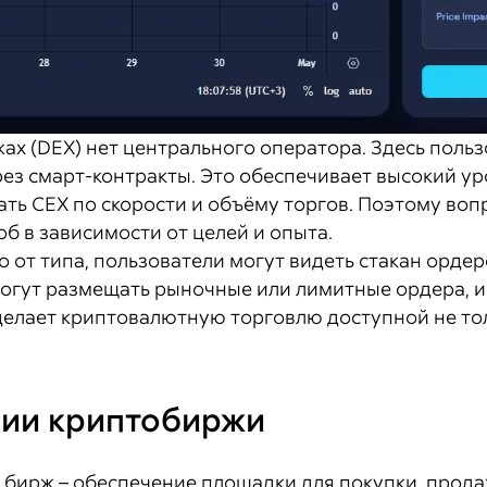
ах (DEX) нет центрального оператора. Здесь поль
рез смарт-контракты. Это обеспечивает высокий у
ать CEX по скорости и объёму торгов. Поэтому воп
б в зависимости от целей и опыта.
 от типа, пользователи могут видеть стакан ордер
могут размещать рыночные или лимитные ордера, 
о делает криптовалютную торговлю доступной не то
ии криптобиржи
в бирж – обеспечение площадки для покупки, прод