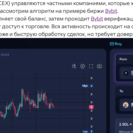
EX) управляются частными компаниями, которые х
 Рассмотрим алгоритм на примере биржи
Bybit
.
лняет свой баланс, затем проходит
Bybit
верификаци
т доступ к торговле. Вся активность происходит на
же и быструю обработку сделок, но требует довер