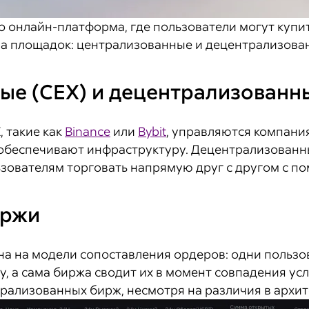
о онлайн-платформа, где пользователи могут купи
па площадок: централизованные и децентрализова
ые (CEX) и децентрализованн
 такие как
Binance
или
Bybit
, управляются компани
 обеспечивают инфраструктуру. Децентрализованны
ьзователям торговать напрямую друг с другом с п
иржи
на на модели сопоставления ордеров: одни пользо
жу, а сама биржа сводит их в момент совпадения у
ализованных бирж, несмотря на различия в архите