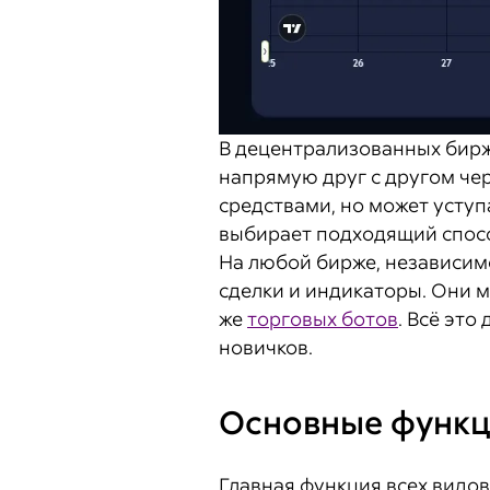
В децентрализованных бирж
напрямую друг с другом че
средствами, но может уступ
выбирает подходящий спосо
На любой бирже, независимо
сделки и индикаторы. Они 
же
торговых ботов
. Всё эт
новичков.
Основные функц
Главная функция всех видо