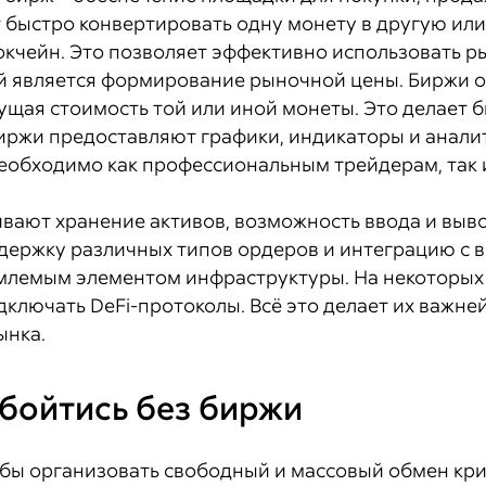
 быстро конвертировать одну монету в другую или
кчейн. Это позволяет эффективно использовать ры
 является формирование рыночной цены. Биржи о
кущая стоимость той или иной монеты. Это делает
биржи предоставляют графики, индикаторы и анали
необходимо как профессиональным трейдерам, так и
вают хранение активов, возможность ввода и выв
держку различных типов ордеров и интеграцию с 
млемым элементом инфраструктуры. На некоторых
дключать DeFi-протоколы. Всё это делает их важн
ынка.
бойтись без биржи
бы организовать свободный и массовый обмен кр