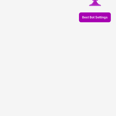
Best Bot Settings
© 2026 Veles.Finance
Про компанію
Бектести
Торгівля