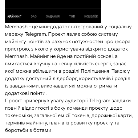
Memhash - це міні-додаток інтегрований у соціальну
мережу Telegram. Проєкт являє собою систему
майнінгу поінтів за рахунок потужностей процесора
пристрою, з якого у користувача відкрито додаток
Memhash. Майнінг не йде на постійній основі, а
вмикається вручну на певну кількість енергії, запас
якої можна збільшити в розділі Поліпшення. Також у
додатку доступний лідерборд користувачів і розділ
із завданнями, виконавши які можна отримати
додаткові поінти.
Проєкт привернув увагу аудиторії Telegram завдяки
повній відкритості з боку команди проєкту щодо
токеноміки, загальної емісії токенів, дорожньої карти,
термінів майнінгу, планів із розвитку проєкту та
боротьби з ботами.