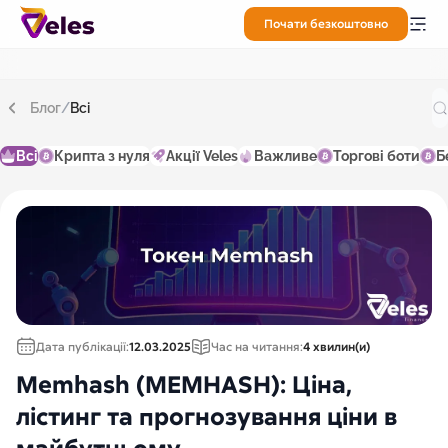
Почати безкоштовно
Блог
/
Всі
Всі
Крипта з нуля
Акції Veles
Важливе
Торгові боти
Б
Дата публікації:
12.03.2025
Час на читання:
4 хвилин(и)
Memhash (MEMHASH): Ціна,
лістинг та прогнозування ціни в