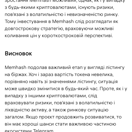
зростання Memhash можливий, однак, як і у випадку
з будь-якими криптовалютами, існують ризики,
пов’язані з волатильністю і невизначеністю ринку.
Тому інвестування в Memhash слід розглядати як
довгострокову стратегію, враховуючи можливі
коливання цін у короткостроковій перспективі.
Висновок
Memhash подолав важливий етап у вигляді лістингу
на біржах. Хоч і зараз вартість токена невелика,
порівняно навіть зі значеннями лістингу, ситуація
може швидко змінитися в будь-який час. Проте, як і у
випадку з іншими криптовалютами, слід
враховувати ризики, пов’язані з волатильністю і
ліквідністю активу, а також ринкову ситуацію
загалом. Якщо проєкт продовжить розвиватися, то
він має хороші шанси стати важливою частиною
екосистеми Telegram.