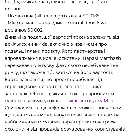
без будь-яких значущих корекцій, що робить і
донині.
- Пікова ціна (all time high) склала $0.0185.
- Мінімальна ціна за один токен (all time low)
дорівнює $0.002
Динаміка подальшої вартості токена залежить від
декількох чинників, включно з новинами про
подальші плани проєкту, його партнерства і
впровадження в нові екосистеми. Наразі Memhash
переживає початкову фазу свого перебування на
ринку, що також відбивається на його вартості.
Варто зазначити, що проєкт перебуває під
керівництвом авторитетного розробника
застосунків Roxman, який також є розробником
гучного і вельми успішного
мінізастосунку Major
.
Спираючись на цю інформацію, можна припустити,
що ціна токена може набути позитивної динаміки
найближчими місяцями, зараз проєкт має трохи
охолонути від продажів розчарованих користувачів-