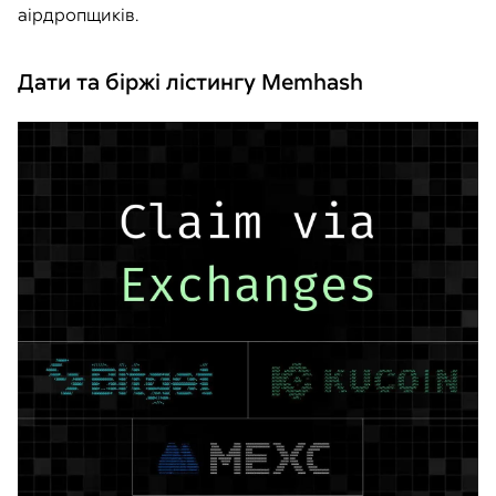
аірдропщиків.
Дати та біржі лістингу Memhash