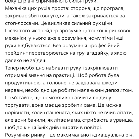
боку ці рівні спричиняють сильні рухи.
Механіка цих рухів проста: сторона, що програла,
закриває збиткові угоди, а також закривається за
стоп-лоссами. Це викликає сильний рух ціни.
Після того як трейдер зрозумів ці тонкощі ринкової
механіки, у нього вже є розуміння, чому ті чи інші
рухи відбуваються. Без розуміння професійний
трейдинг перетворюється на гру-вгадайку, з якою
далеко не заїдеш.
Тепер необхідно набивати руку і закріплювати
отримані знання на практиці. Щоб робота була
продуктивною, а головне, не завдавала шкоди
нервам, необхідно це робити маленьким депозитом.
Пам’ятайте, що неможливо навчити людину
торгувати, вона має це зробити сама. Це можна
порівняти, коли пташенята, яких ніхто не вчив літати,
але вони бачили, як літає мама, стрибають з урвища,
щоб до кінця їхніх днів ширяти в повітрі.
Розуміння ринку - це максимально індивідуальна річ.