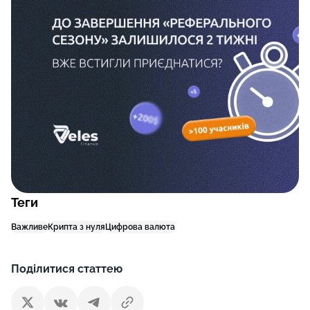
Теги
Важливе
Крипта з нуля
Цифрова валюта
Поділитися статтею