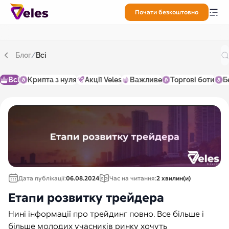
Почати безкоштовно
Блог
/
Всі
Всі
Крипта з нуля
Акції Veles
Важливе
Торгові боти
Б
Дата публікації:
06.08.2024
Час на читання:
2 хвилин(и)
Етапи розвитку трейдера
Нині інформації про трейдинг повно. Все більше і
більше молодих учасників ринку хочуть