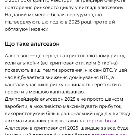
З 2021 року криптоінвестори та трейдери очікують
повторення ринкового циклу у вигляді альтсезону.
На даний момент є безліч передумов, що
підтверджують цю подію в 2025 році, проте є й
обтяжуючі нюанси.
Що таке альтсезон
Альтсезон — це період на криптовалютному ринку,
коли альткоїни (всі криптовалюти, крім біткоїна)
показують вищі темпи зростання, ніж сам BTC. У цей
час відбувається зниження домінування BTC, а
капітали учасників ринку починають перетікати в
проекти з меншою капіталізацією.
Для трейдерів альтсезон 2025 є не просто шансом
заробити, а можливістю максимізувати прибуток,
використовуючи більш раціональний підхід у вигляді
автоматизованих рішень, таких як
торгові боти
.
Альтсезон в криптовалюті 2025, швидше за все, буде