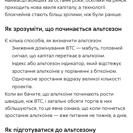
наймасштабніших за останні роки, оскільки на ринок
приходить нова хвиля капіталу, а технології
блокчейнів стають більш зрілими, ніж були раніше.
Як зрозуміти, що починається альтсезон
Є кілька способів, як визначити альтсезон:
Зниження домінування BTC — мабуть, головний
сигнал, що капітал перетікає в альткоїни.
Індекс або альтсезон індикатор, який відстежує
зростання альткоїнів у порівнянні з біткоїном.
Одночасне зростання відразу великої кількості
проектів.
Коли ви бачите, що альткоїни починають рости
швидше, ніж BTC, і загальні обсяги торгів в них
збільшуються, то це явна ознака, що коли почнеться
зростання альткоїнів — вже питання не тижнів, а днів.
Як підготуватися до альтсезону