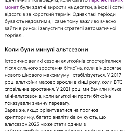
ідентичний попереднім, коли багато
перспективних
монет
були здатні вирости на десятки, а іноді і сотні
відсотків за короткий термін. Однак такі періоди
бувають недовгими, і саме тому важливо вчасно
зайти в ринок і запустити стратегії автоматичної
торгівлі.
Коли були минулі альтсезони
Історично великі сезони альткойнів спостерігалися
після сильного зростання біткоїна, коли він досягає
нового цінового максимуму і стабілізується. У 2017
році альткоїни масово зросли в кінці року, коли BTC
сповільнив зростання. У 2021 році ми бачили кілька
міні-альтсезонів, коли альткоїни проти біткоїна
показували значну перевагу.
Зараз же, якщо орієнтуватися на прогноз
крипторинку, багато аналітиків очікують, що
альтсезон 2025 може стати одним з