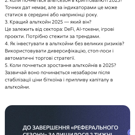
2.
Коли почнеться альтсезон в криптовалюті 2025?
Точних дат немає, але за індикаторами це може
статися в середині або наприкінці року.
3.
Кращий альткойн 2025 — який він?
Це залежить від сектора: DeFi, AI-токени, ігрові
проєкти. Потрібно стежити за трендами.
4.
Як інвестувати в альткойни без великих ризиків?
Використовувати диверсифікацію, стоп-лоси і
автоматичні торгові стратегії.
5.
Коли почнеться зростання альткойнів в 2025?
Зазвичай воно починається незабаром після
стабілізації ціни біткоїна і припливу капіталу в
альткойни.