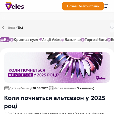
Почати безкоштовно
Блог
/
Всі
Всі
Крипта з нуля
Акції Veles
Важливе
Торгові боти
Б
Дата публікації:
18.08.2025
Час на читання:
3 хвилин(и)
Коли почнеться альтсезон у 2025
році