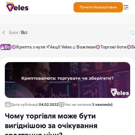
Почати безкоштовно
Блог
/
Всі
Всі
Крипта з нуля
Акції Veles
Важливе
Торгові боти
Б
Дата публікації:
04.02.2022
Час на читання:
3 хвилин(и)
Чому торгівля може бути
вигіднішою за очікування