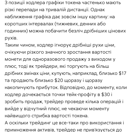
З позиції ходлера графіки токена частенько мають
різкі перепади на тривалій дистанції. Однак
наближення графіка дає зовсім іншу картину: на
коротших інтервалах (тижневих, денних або
годинних) можна побачити безліч дрібніших цінових
рухів.
Таким чином, ходлер ігнорує дрібніші рухи ціни,
очікуючи різкого значного зростання вартості
монети для одноразового продажу з виходом у
плюс, тоді як трейдери, які торгують на більш
дрібних змінах ціни, купують, наприклад, близько $17
та продають близько $20 щоразу і щоразу
накопичують прибуток. Відповідно, до моменту, коли
ходлер дочекається точки тейк-профіту в $30 і
зробить продаж, трейдер проведе кілька операцій і
вийде у відчутний плюс, не чекаючи моменту
найвищого стрибка вартості токена.
А оскільки трейдинг це все-таки про використання і
примноження активів, трейдер не прив’язується до