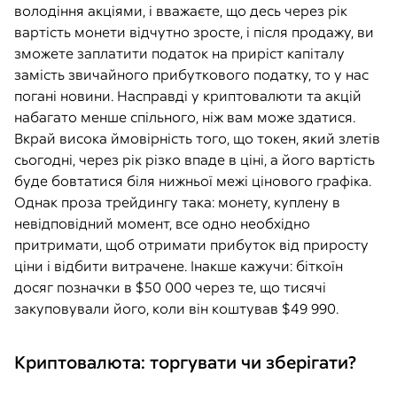
володіння акціями, і вважаєте, що десь через рік
вартість монети відчутно зросте, і після продажу, ви
зможете заплатити податок на приріст капіталу
замість звичайного прибуткового податку, то у нас
погані новини. Насправді у криптовалюти та акцій
набагато менше спільного, ніж вам може здатися.
Вкрай висока ймовірність того, що токен, який злетів
сьогодні, через рік різко впаде в ціні, а його вартість
буде бовтатися біля нижньої межі цінового графіка.
Однак проза трейдингу така: монету, куплену в
невідповідний момент, все одно необхідно
притримати, щоб отримати прибуток від приросту
ціни і відбити витрачене. Інакше кажучи: біткоїн
досяг позначки в $50 000 через те, що тисячі
закуповували його, коли він коштував $49 990.
Криптовалюта: торгувати чи зберігати?