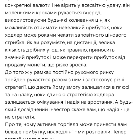
конкретної валюти і не вірить у всесвітню удачу, він
маленькими кроками рухається вперед,
використовуючи будь-які коливання цін, як
можливість отримати невеликий прибуток, поки
ходлер може роками чекати заповітного цінового
стрибка. Як ви розумієте, на дистанції, велика
кількість дрібних угод, як правило, приносить
значний прибуток і може перекрити прибуток від
продажу монети, що різко зросла.
До того ж у рамках постійно рухомого ринку
трейдер рухається разом з ним і застосовує різні
стратегії, що дають йому змогу залишатися в плюсі
та на плаву, поки єдиною стратегією ходлера
залишається очікування і надія на зростання. А будь-
який досвідчений інвестор скаже вам, що надія - це
не стратегія.
Про те, чому активна торгівля може принести вам
більше прибутку, ніж ходлінг - ми розповіли. Тепер