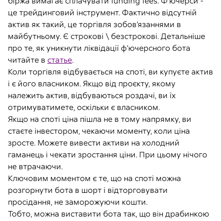
біржа вимагає сплачувати funding fees. Ф’ючерси -
це трейдинговий інструмент. Фактично відсутній
актив як такий, це торгівля зобов’язаннями в
майбутньому. Є строкові \ безстрокові. Детальніше
про те, як уникнути ліквідації ф’ючерсного бота
читайте в
статье
.
Коли торгівля відбувається на споті, ви купуєте актив
і є його власником. Якщо від проєкту, якому
належить актив, відбуваються роздачі, ви їх
отримуватимете, оскільки є власником.
Якщо на споті ціна пішла не в тому напрямку, ви
стаєте інвестором, чекаючи моменту, коли ціна
зросте. Можете вивести активи на холодний
гаманець і чекати зростання ціни. При цьому нічого
не втрачаючи.
Ключовим моментом є те, що на споті можна
розгорнути бота в шорт і відторговувати
просідання, не заморожуючи кошти.
Тобто, можна виставити бота так, що він драбинкою