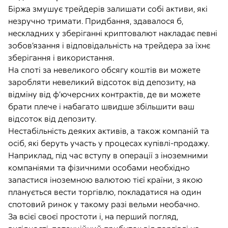
Біржа змушує трейдерів залишати собі активи, які
незручно тримати. Придбання, здавалося б,
нескладних у зберіганні криптовалют накладає певні
зобов’язання і відповідальність на трейдера за їхнє
зберігання і використання.
На споті за невеликого обсягу коштів ви можете
заробляти невеликий відсоток від депозиту, на
відміну від ф’ючерсних контрактів, де ви можете
брати плече і набагато швидше збільшити ваш
відсоток від депозиту.
Нестабільність деяких активів, а також компаній та
осіб, які беруть участь у процесах купівлі-продажу.
Наприклад, під час вступу в операції з іноземними
компаніями та фізичними особами необхідно
запастися іноземною валютою тієї країни, з якою
планується вести торгівлю, покладатися на один
спотовий ринок у такому разі вельми необачно.
За всієї своєї простоти і, на перший погляд,