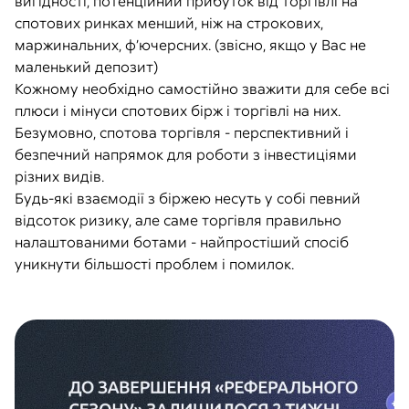
вигідності, потенційний прибуток від торгівлі на
спотових ринках менший, ніж на строкових,
маржинальних, ф’ючерсних. (звісно, якщо у Вас не
маленький депозит)
Кожному необхідно самостійно зважити для себе всі
плюси і мінуси спотових бірж і торгівлі на них.
Безумовно, спотова торгівля - перспективний і
безпечний напрямок для роботи з інвестиціями
різних видів.
Будь-які взаємодії з біржею несуть у собі певний
відсоток ризику, але саме торгівля правильно
налаштованими ботами - найпростіший спосіб
уникнути більшості проблем і помилок.