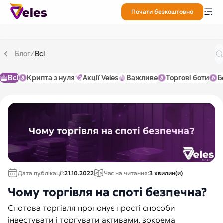
Почати безкоштовно
Блог
/
Всі
Всі
Крипта з нуля
Акції Veles
Важливе
Торгові боти
Б
Дата публікації:
21.10.2022
Час на читання:
3 хвилин(и)
Чому торгівля на споті безпечна?
Спотова торгівля пропонує прості способи
інвестувати і торгувати активами, зокрема