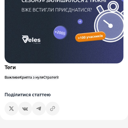
Теги
Важливе
Крипта з нуля
Стратегії
Поділитися статтею