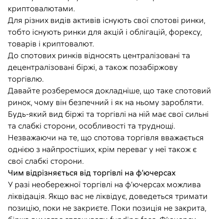
криптовалютами.
Для різних видів активів існують свої спотові ринки,
тобто існують ринки для акцій і облігацій, форексу,
товарів і криптовалют.
До спотових ринків відносять централізовані та
децентралізовані біржі, а також позабіржову
торгівлю.
Давайте розберемося докладніше, що таке спотовий
ринок, чому він безпечний і як на ньому заробляти.
Будь-який вид біржі та торгівлі на ній має свої сильні
та слабкі сторони, особливості та труднощі.
Незважаючи на те, що спотова торгівля вважається
однією з найпростіших, крім переваг у неї також є
свої слабкі сторони.
Чим відрізняється від торгівлі на ф’ючерсах
У разі необережної торгівлі на ф’ючерсах можлива
ліквідація. Якщо вас не ліквідує, доведеться тримати
позицію, поки не закриєте. Поки позиція не закрита,