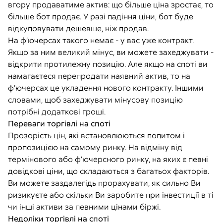
вгору продаватиме актив: що більше ціна зростає, то
більше бот продає. У разі падіння ціни, бот буде
відкуповувати дешевше, ніж продав.
На ф’ючерсах такого немає - у вас уже контракт.
Якщо за ним великий мінус, ви можете захеджувати -
відкрити протилежну позицію. Але якщо на споті ви
намагаєтеся перепродати наявний актив, то на
ф’ючерсах це укладення нового контракту. Іншими
словами, щоб захеджувати мінусову позицію
потрібні додаткові гроші.
Переваги торгівлі на споті
Прозорість цін, які встановлюються попитом і
пропозицією на самому ринку. На відміну від
термінового або ф’ючерсного ринку, на яких є певні
довідкові ціни, що складаються з багатьох факторів.
Ви можете заздалегідь прорахувати, як сильно Ви
ризикуєте або скільки Ви заробите при інвестиції в ті
чи інші активи за певними цінами біржі.
Недоліки торгівлі на споті