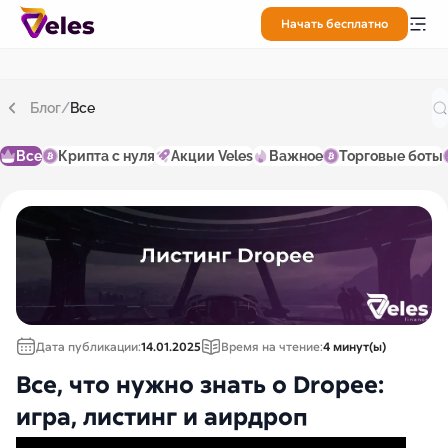
Начать бесплатно
Блог
/
Все
Все
Крипта с нуля
Акции Veles
Важное
Торговые боты
Дата публикации:
14.01.2025
Время на чтение:
4 минут(ы)
Все, что нужно знать о Dropee:
игра, листинг и аирдроп