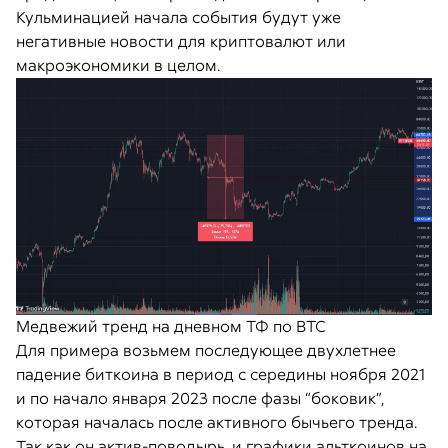
Кульминацией начала события будут уже
негативные новости для криптовалют или
макроэкономики в целом.
Медвежий тренд на дневном ТФ по BTC
Для примера возьмем последующее двухлетнее
падение биткоина в период с середины ноября 2021
и по начало января 2023 после фазы “боковик”,
которая началась после активного бычьего тренда.
Так как он актив-поводырь, и графики альткоинов на