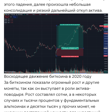
этого падения, далее произошла небольшая
консолидация и резкий дальнейший откуп актива.
Восходящее движение биткоина в 2020 году
За биткоином показали огромный рост и другие
монеты, так как он выступает в роли актива-
поводыря. Рост составлял сотни, а в некоторых
случаях и тысячи процентов у фундаментальных
альткоинах и десятки тысяч у прочих монет, не