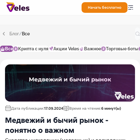
Начать бесплатно
Блог
/
Все
Все
Крипта с нуля
Акции Veles
Важное
Торговые боты
Дата публикации:
17.09.2024
Время на чтение:
6 минут(ы)
Медвежий и бычий рынок -
понятно о важном