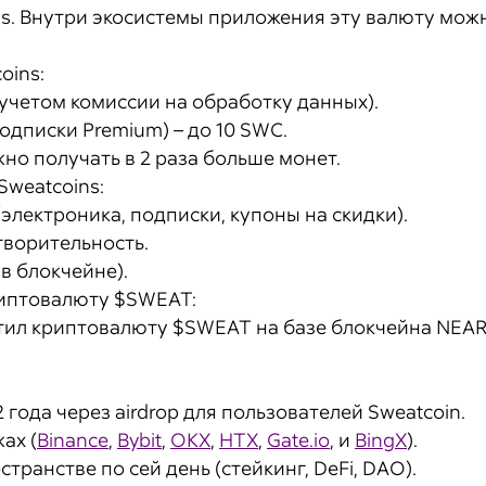
ns. Внутри экосистемы приложения эту валюту мож
oins:
с учетом комиссии на обработку данных).
одписки Premium) – до 10 SWC.
но получать в 2 раза больше монет.
Sweatcoins:
(электроника, подписки, купоны на скидки).
творительность.
в блокчейне).
риптовалюту $SWEAT:
стил криптовалюту $SWEAT на базе блокчейна NEAR 
 года через airdrop для пользователей Sweatcoin.
ах (
Binance
,
Bybit
,
OKX
,
HTX
,
Gate.io
, и
BingX
).
транстве по сей день (стейкинг, DeFi, DAO).