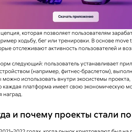
онцепция, которая позволяет пользователям зараба
ример ходьбу, бег или тренировки. В основе move
торые отслеживают активность пользователей и в
рм следующий: пользователь устанавливает прил
тройством (например, фитнес-браслетом), выпол
ны можно использовать внутри экосистемы проекта
ко каждая платформа имеет свою экономическую мо
 наград.
гда и почему проекты стали п
2021–2022 годах, когда рынок криптовалют был на 