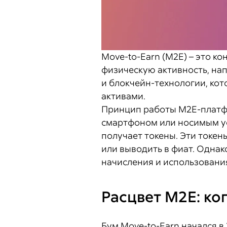
Move-to-Earn (M2E) – это к
физическую активность, нап
и блокчейн-технологии, ко
активами.
Принцип работы M2E-платфо
смартфоном или носимым ус
получает токены. Эти токе
или выводить в фиат. Одна
начисления и использования
Расцвет M2E: ко
Бум Move-to-Earn начался в 