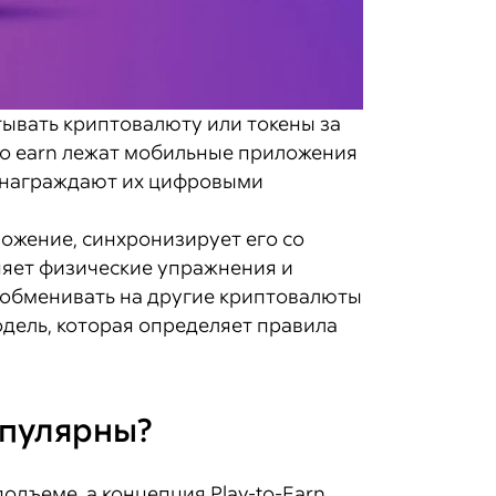
тывать криптовалюту или токены за
 to earn лежат мобильные приложения
ознаграждают их цифровыми
ожение, синхронизирует его со
няет физические упражнения и
, обменивать на другие криптовалюты
дель, которая определяет правила
опулярны?
подъеме, а концепция Play-to-Earn