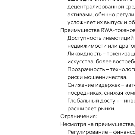
децентрализованной сред
активами, обычно регули
усложняет их выпуск и о
Преимущества RWA-токенов
Доступность инвестиций 
недвижимости или драгоц
Ликвидность – токенизац
искусства, более востре
Прозрачность – технолог
риски мошенничества.
Снижение издержек – авт
посредниках, снижая ком
Глобальный доступ – инв
расширяет рынки.
Ограничения:
Несмотря на преимущества,
Регулирование – финансо