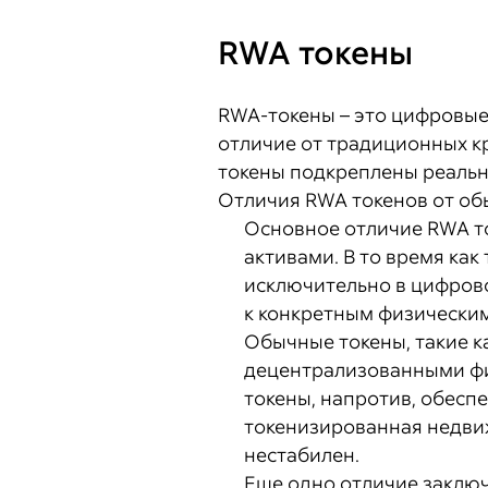
RWA токены
RWA-токены – это цифровые
отличие от традиционных кр
токены подкреплены реальн
Отличия RWA токенов от об
Основное отличие RWA то
активами. В то время как
исключительно в цифрово
к конкретным физически
Обычные токены, такие к
децентрализованными фин
токены, напротив, обесп
токенизированная недви
нестабилен.
Еще одно отличие заключ