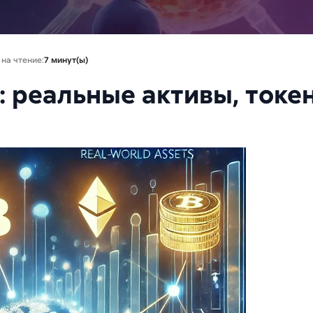
на чтение:
7 минут(ы)
: реальные активы, токе