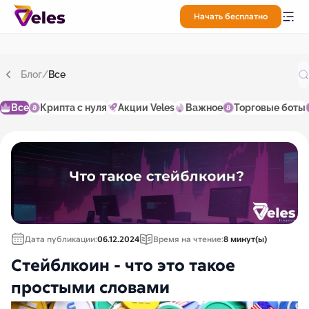
Начать бесплатно
Блог
/
Все
Все
Крипта с нуля
Акции Veles
Важное
Торговые боты
Дата публикации:
06.12.2024
Время на чтение:
8 минут(ы)
Стейблкоин - что это такое
простыми словами