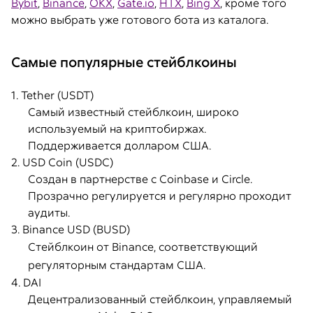
Bybit
,
Binance
,
OKX
,
Gate.io
,
HTX
,
Bing X
, кроме того
можно выбрать уже готового бота из каталога.
Самые популярные стейблкоины
1. Tether (USDT)
Самый известный стейблкоин, широко
используемый на криптобиржах.
Поддерживается долларом США.
2. USD Coin (USDC)
Создан в партнерстве с Coinbase и Circle.
Прозрачно регулируется и регулярно проходит
аудиты.
3. Binance USD (BUSD)
Стейблкоин от Binance, соответствующий
регуляторным стандартам США.
4. DAI
Децентрализованный стейблкоин, управляемый