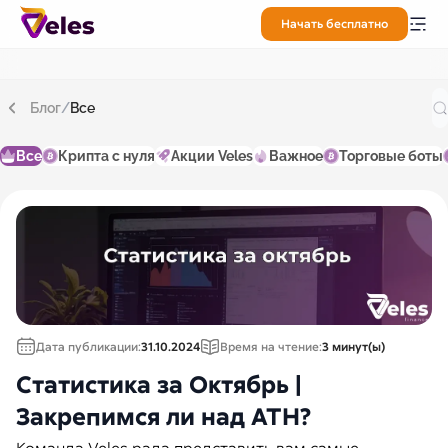
Начать бесплатно
Блог
/
Все
Все
Крипта с нуля
Акции Veles
Важное
Торговые боты
Дата публикации:
31.10.2024
Время на чтение:
3 минут(ы)
Статистика за Октябрь |
Закрепимся ли над ATH?