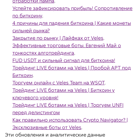
отработки пампа
.
Успейте зафиксировать прибыль! Сопротивление
по биткоину
.
4 причины для падения биткоина | Какие монеты
сильней рынка?
Закрытие по рынку | Лайфках от Veles
.
Эффективные торговые боты. Евгений Май о
тонкостях алготрейдинга
.
FUD USDT и сильный сигнал для биткоина!
Трейдинг LIVE ботами на Veles | Пробой APT под
Биткоин
.
Торгуем онлайн с Veles Team на WSOT
.
Трейдинг LIVE ботами на Veles | Биткоин у
ключевого уровня!
Трейдинг LIVE ботами на Veles | Торгуем UNFI
перед делистингом
Как правильно использовать Crypto Navigator? |
Эксклюзивные боты от Veles
.
Эти обновления и аналитические данные