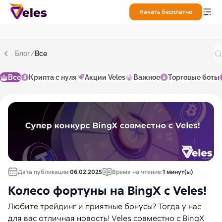
Начать бесплатно
Блог
/
Все
Все
Крипта с нуля
Акции Veles
Важное
Торговые боты
Дата публикации:
06.02.2025
Время на чтение:
1 минут(ы)
Колесо фортуны на BingX с Veles!
Любите трейдинг и приятные бонусы? Тогда у нас
для вас отличная новость! Veles совместно с BingX