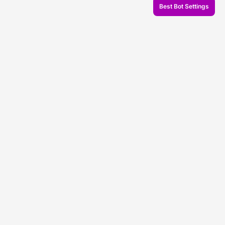
Best Bot Settings
© 2026 Veles.Finance
О компании
Бэктесты
Торговля
Поддержка