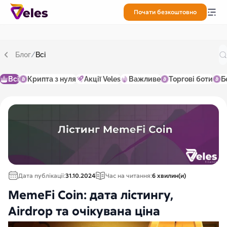
Почати безкоштовно
Блог
/
Всі
Всі
Крипта з нуля
Акції Veles
Важливе
Торгові боти
Б
Дата публікації:
31.10.2024
Час на читання:
6 хвилин(и)
MemeFi Coin: дата лістингу,
Airdrop та очікувана ціна