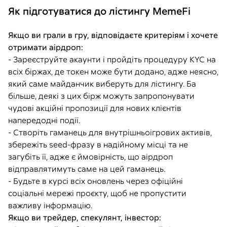
Як підготуватися до лістингу MemeFi
Якщо ви грали в гру, відповідаєте критеріям і хочете
отримати аірдроп:
- Зареєструйте акаунти і пройдіть процедуру KYC на
всіх біржах, де токен може бути додано, адже неясно,
який саме майданчик виберуть для лістингу. Ба
більше, деякі з цих бірж можуть запропонувати
чудові акційні пропозиції для нових клієнтів
напередодні події.
- Створіть гаманець для внутрішньоігрових активів,
збережіть seed-фразу в надійному місці та не
загубіть її, адже є ймовірність, що аірдроп
відправлятимуть саме на цей гаманець.
- Будьте в курсі всіх оновлень через офіційні
соціальні мережі проєкту, щоб не пропустити
важливу інформацію.
Якщо ви трейдер, спекулянт, інвестор: