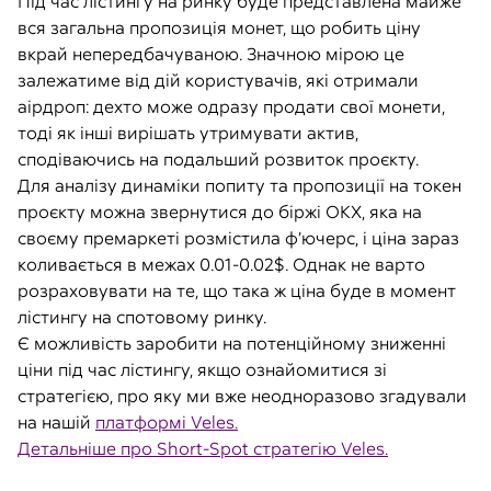
Під час лістингу на ринку буде представлена майже
вся загальна пропозиція монет, що робить ціну
вкрай непередбачуваною. Значною мірою це
залежатиме від дій користувачів, які отримали
аірдроп: дехто може одразу продати свої монети,
тоді як інші вирішать утримувати актив,
сподіваючись на подальший розвиток проєкту.
Для аналізу динаміки попиту та пропозиції на токен
проєкту можна звернутися до біржі OKX, яка на
своєму премаркеті розмістила ф’ючерс, і ціна зараз
коливається в межах 0.01-0.02$. Однак не варто
розраховувати на те, що така ж ціна буде в момент
лістингу на спотовому ринку.
Є можливість заробити на потенційному зниженні
ціни під час лістингу, якщо ознайомитися зі
стратегією, про яку ми вже неодноразово згадували
на нашій
платформі Veles.
Детальніше про Short-Spot стратегію Veles.