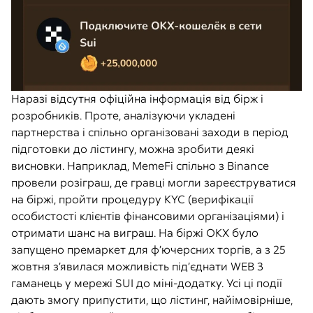
Наразі відсутня офіційна інформація від бірж і
розробників. Проте, аналізуючи укладені
партнерства і спільно організовані заходи в період
підготовки до лістингу, можна зробити деякі
висновки. Наприклад, MemeFi спільно з Binance
провели розіграш, де гравці могли зареєструватися
на біржі, пройти процедуру KYC (верифікації
особистості клієнтів фінансовими організаціями) і
отримати шанс на виграш. На біржі OKX було
запущено премаркет для ф’ючерсних торгів, а з 25
жовтня з’явилася можливість під’єднати WEB 3
гаманець у мережі SUI до міні-додатку. Усі ці події
дають змогу припустити, що лістинг, найімовірніше,