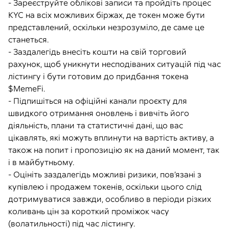
- Зареєструйте облікові записи та пройдіть процес
KYC на всіх можливих біржах, де токен може бути
представлений, оскільки незрозуміло, де саме це
станеться.
- Заздалегідь внесіть кошти на свій торговий
рахунок, щоб уникнути несподіваних ситуацій під час
лістингу і бути готовим до придбання токена
$MemeFi.
- Підпишіться на офіційні канали проєкту для
швидкого отримання оновлень і вивчіть його
діяльність, плани та статистичні дані, що вас
цікавлять, які можуть вплинути на вартість активу, а
також на попит і пропозицію як на даний момент, так
і в майбутньому.
- Оцініть заздалегідь можливі ризики, пов’язані з
купівлею і продажем токенів, оскільки цього слід
дотримуватися завжди, особливо в періоди різких
коливань цін за короткий проміжок часу
(волатильності) під час лістингу.