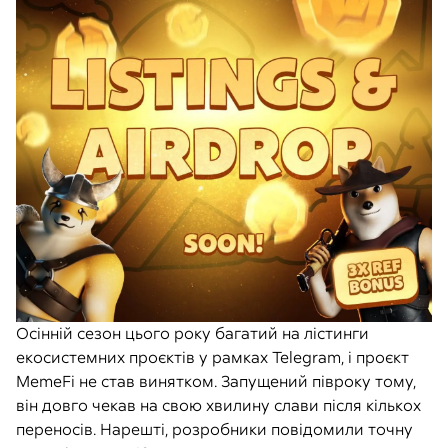
Осінній сезон цього року багатий на лістинги
екосистемних проєктів у рамках Telegram, і проєкт
MemeFi не став винятком. Запущений півроку тому,
він довго чекав на свою хвилину слави після кількох
переносів. Нарешті, розробники повідомили точну