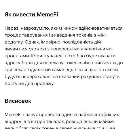
Як вивести MemeFi
Наразі незрозуміло, яким чином здійснюватиметься
процес таврування і виведення токенів з міні-
додатку. Однак, імовірно, послідовність дій
виявиться схожою з попередніми аналогічними
проектами. Користувачеві потрібно буде вказати
адресу біржі для переказу токенів або прив’язати до
гри некастодіальний гаманець. Після цього токени
будуть перераховані на вказаний рахунок і стануть
доступні для продажу.
Висновок
MemeFi планує провести один із наймасштабніших
аірдропів в історії тапалок, розподіляючи майже
весь обсяг своїх токенів серед учасників гри. Цей