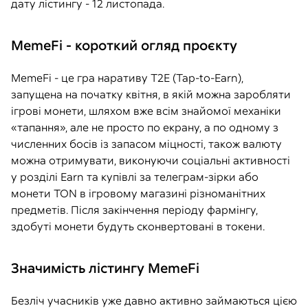
дату лістингу - 12 листопада.
MemeFi - короткий огляд проєкту
MemeFi - це гра наративу T2E (Tap-to-Earn),
запущена на початку квітня, в якій можна заробляти
ігрові монети, шляхом вже всім знайомої механіки
«тапання», але не просто по екрану, а по одному з
численних босів із запасом міцності, також валюту
можна отримувати, виконуючи соціальні активності
у розділі Earn та купівлі за телеграм-зірки або
монети TON в ігровому магазині різноманітних
предметів. Після закінчення періоду фармінгу,
здобуті монети будуть сконвертовані в токени.
Значимість лістингу MemeFi
Безліч учасників уже давно активно займаються цією