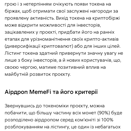
грою і з нетерпінням очікують появи токена на
біржах, щоб отримати свої заслужені нагороди за
проявлену активність. Вихід токена на криптобіржі
може відкрити можливості для інвесторів,
зацікавлених у проєкті, придбати його на ранніх
етапах для урізноманітнення своїх крипто-активів
(диверсифікації криптовалют) або для інших цілей.
Лістинг токена здатний привернути значну увагу не
лише з боку інвесторів, а й нових користувачів, що,
своєю чергою, матиме позитивний вплив на
майбутній розвиток проєкту.
Аірдроп MemeFi та його критерії
Звернувшись до токеноміки проєкту, можна
побачити, що більшу частину всіх монет (90%) буде
розподілено аірдропом серед ком’юніті зі 100%
розблокуванням на лістингу, це один із небагатьох