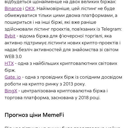
відбудеться щонайменше на двох великих біржах:
Binance
і
OKX
. Найімовірніше, цей лістинг не буде
обмежуватися тільки цими двома платформами, а
пошириться і на інші біржі, які вже раніше
здійснювали лістинг проєктів, пов’язаних із Telegram:
Bybit
- відома біржа для ф’ючерсної торгівлі, яка
активно підтримує лістинги нових крипто-проектів і
надає безліч активностей для знайомства зі світом
WEB 3.0
HTX
- одна з найбільших криптовалютних світових
бірж.
Gate. io
- одна з провідних бірж із солідним досвідом
роботи на крипто ринку з 2013 року.
BingX
- централізована криптовалютна біржа і
торгова платформа, заснована у 2018 році.
Прогноз ціни MemeFi