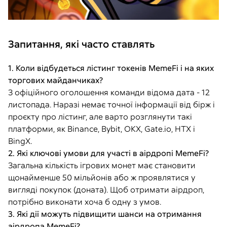
Запитання, які часто ставлять
1. Коли відбудеться лістинг токенів MemeFi і на яких
торгових майданчиках?
З офіційного оголошення команди відома дата - 12
листопада. Наразі немає точної інформації від бірж і
проєкту про лістинг, але варто розглянути такі
платформи, як Binance, Bybit, OKX, Gate.io, HTX і
BingX.
2. Які ключові умови для участі в аірдропі MemeFi?
Загальна кількість ігрових монет має становити
щонайменше 50 мільйонів або ж проявлятися у
вигляді покупок (доната). Щоб отримати аірдроп,
потрібно виконати хоча б одну з умов.
3. Які дії можуть підвищити шанси на отримання
аірдропа MemeFi?