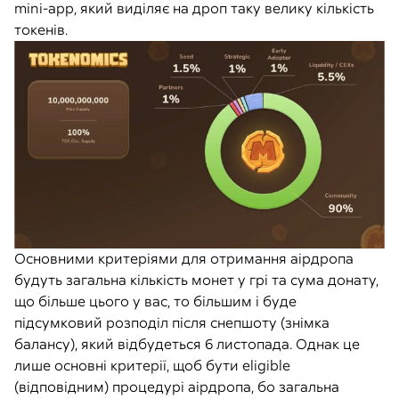
mini-app, який виділяє на дроп таку велику кількість
токенів.
Основними критеріями для отримання аірдропа
будуть загальна кількість монет у грі та сума донату,
що більше цього у вас, то більшим і буде
підсумковий розподіл після снепшоту (знімка
балансу), який відбудеться 6 листопада. Однак це
лише основні критерії, щоб бути eligible
(відповідним) процедурі аірдропа, бо загальна