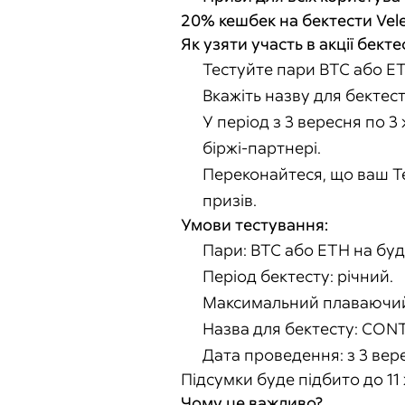
20% кешбек на бектести Vele
Як узяти участь в акції бекте
Тестуйте пари BTC або E
Вкажіть назву для бектес
У період з 3 вересня по 3
біржі-партнері.
Переконайтеся, що ваш Te
призів.
Умови тестування:
Пари: BTC або ETH на будь
Період бектесту: річний.
Максимальний плаваючий 
Назва для бектесту: CON
Дата проведення: з 3 вер
Підсумки буде підбито до 11
Чому це важливо?