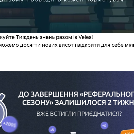
ткуйте Тиждень знань разом із Veles!
можемо досягти нових висот і відкрити для себе м