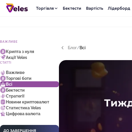
Торгівля
Бектести
Вартість
Лідерборд
ВАЖЛИВЕ
Блог
/
Всі
Крипта з нуля
Акції Veles
СТАТТІ
Важливе
Торгові боти
Всі
Бектести
Стратегії
Новини криптовалют
Статистика Veles
Цифрова валюта