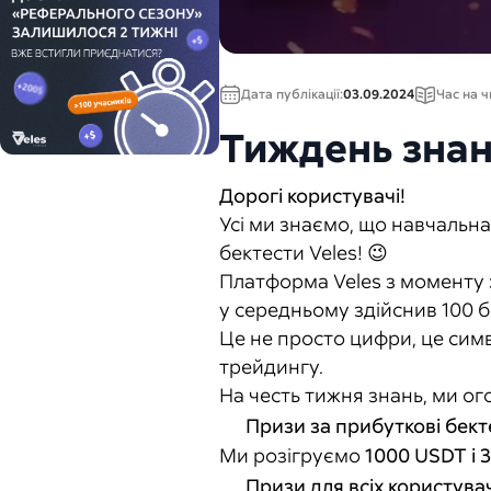
Дата публікації:
03.09.2024
Час на ч
Тиждень знань
Дорогі користувачі!
Усі ми знаємо, що навчальна 
бектести Veles! 😉
Платформа Veles з моменту 
у середньому здійснив 100 б
Це не просто цифри, це симв
трейдингу.
На честь тижня знань, ми о
Призи за прибуткові бект
Ми розігруємо
1000 USDT і 
Призи для всіх користува