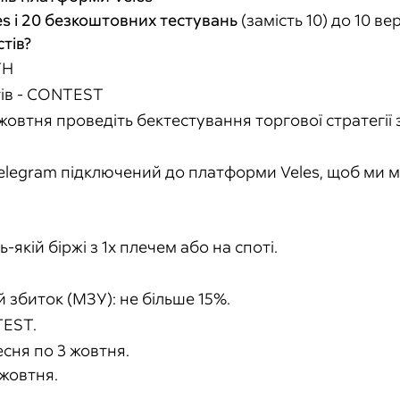
s і 20 безкоштовних тестувань
(замість 10) до 10 ве
стів?
TH
тів - CONTEST
 жовтня проведіть бектестування торгової стратегії 
legram підключений до платформи Veles, щоб ми мо
-якій біржі з 1х плечем або на споті.
збиток (МЗУ): не більше 15%.
TEST.
есня по 3 жовтня.
 жовтня.