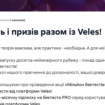
итання:
1 хвилин(и)
 і призів разом із Veles!
теорія важлива, але практика - необхідна. А для не
запуску досягла неймовірного рубежу - понад один
ектестів!
ол нашого прагнення до досконалості, вашої довіри
голошуємо про проведення акції
«Мільйон бектестів»
ести від платформи Veles!
3-місячну підписку на бектести PRO
серед користувач
чів платформи Veles