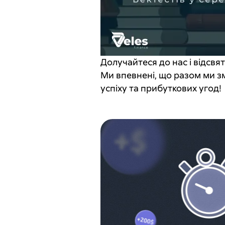
Долучайтеся до нас і відсвя
Ми впевнені, що разом ми з
успіху та прибуткових угод!