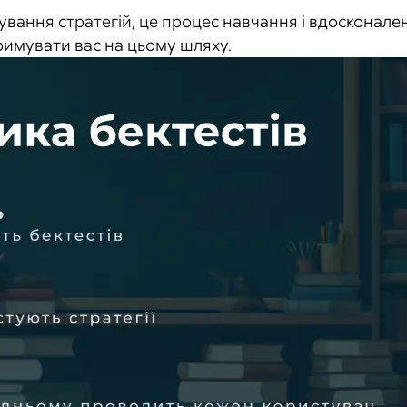
тування стратегій, це процес навчання і вдосконален
дтримувати вас на цьому шляху.