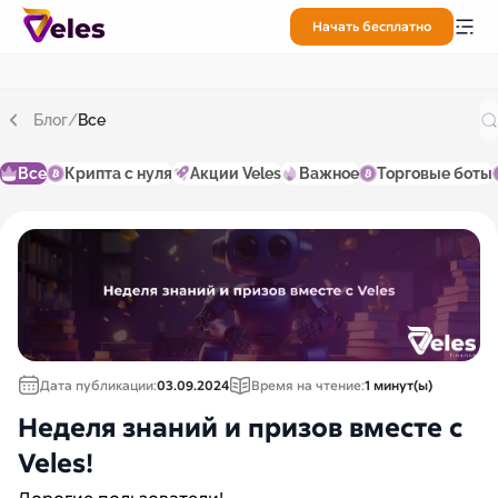
Начать бесплатно
Блог
/
Все
Все
Крипта с нуля
Акции Veles
Важное
Торговые боты
Дата публикации:
03.09.2024
Время на чтение:
1 минут(ы)
Неделя знаний и призов вместе с
Veles!