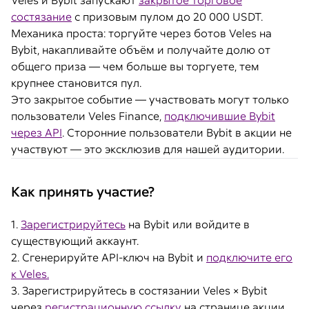
Veles и Bybit запускают
закрытое торговое
состязание
с призовым пулом до 20 000 USDT.
Механика проста: торгуйте через ботов Veles на
Bybit, накапливайте объём и получайте долю от
общего приза — чем больше вы торгуете, тем
крупнее становится пул.
Это закрытое событие — участвовать могут только
пользователи Veles Finance,
подключившие Bybit
через API
. Сторонние пользователи Bybit в акции не
участвуют — это эксклюзив для нашей аудитории.
Как принять участие?
1.
Зарегистрируйтесь
на Bybit или войдите в
существующий аккаунт.
2. Сгенерируйте API-ключ на Bybit и
подключите его
к Veles.
3. Зарегистрируйтесь в состязании Veles × Bybit
через
регистрационную ссылку
на странице акции.