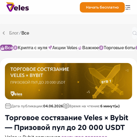
Начать бесплатно
Блог
/
Все
Все
Крипта с нуля
Акции Veles
Важное
Торговые боты
Дата публикации:
04.06.2026
Время на чтение:
6 минут(ы)
Торговое состязание Veles × Bybit
— Призовой пул до 20 000 USDT