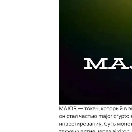
MAJOR — токен, который в э
он стал частью major crypt
инвестирования. Суть монет
также участие через airdrop.