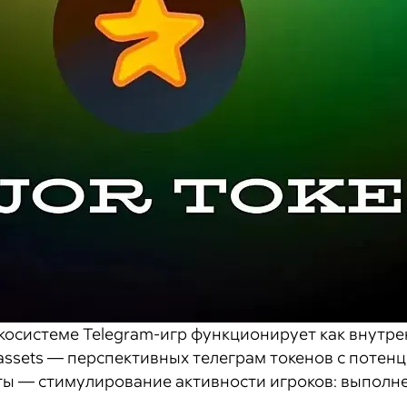
косистеме Telegram-игр функционирует как внутре
o assets — перспективных телеграм токенов с потен
ы — стимулирование активности игроков: выполнен