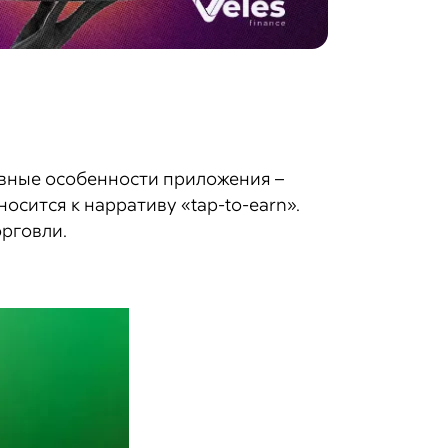
вные особенности приложения –
осится к нарративу «tap-to-earn».
орговли.