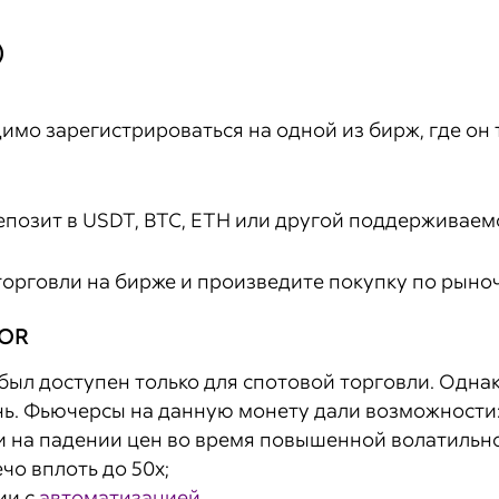
)
имо зарегистрироваться на одной из бирж, где он 
епозит в USDT, BTC, ETH или другой поддерживаем
торговли на бирже и произведите покупку по рын
JOR
ыл доступен только для спотовой торговли. Однако
ень. Фьючерсы на данную монету дали возможности
 и на падении цен во время повышенной волатильно
чо вплоть до 50х;
ии с
автоматизацией
.