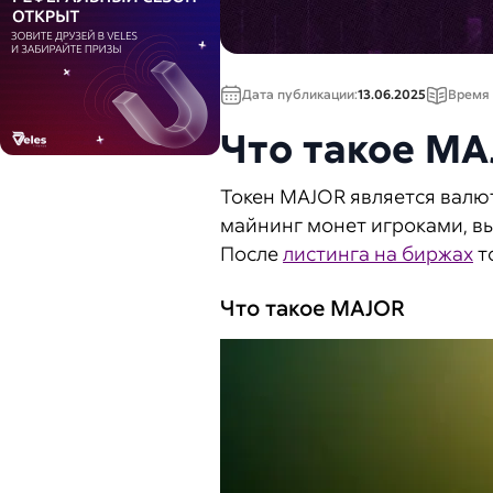
Дата публикации:
13.06.2025
Время 
Что такое MA
Токен MAJOR является вал
майнинг монет игроками, вы
После
листинга на биржах
т
Что такое MAJOR