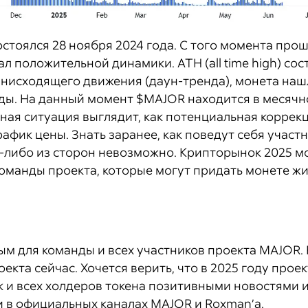
остоялся 28 ноября 2024 года. С того момента про
ал положительной динамики. АТH (all time high) соста
о нисходящего движения (даун-тренда), монета наш
жды. На данный момент $MAJOR находится в месяч
нная ситуация выглядит, как потенциальная коррек
афик цены. Знать заранее, как поведут себя участн
-либо из сторон невозможно. Крипторынок 2025 мо
оманды проекта, которые могут придать монете жи
ным для команды и всех участников проекта MAJOR
екта сейчас. Хочется верить, что в 2025 году прое
ак и всех холдеров токена позитивными новостями
и в официальных каналах MAJOR и Roxman’a.