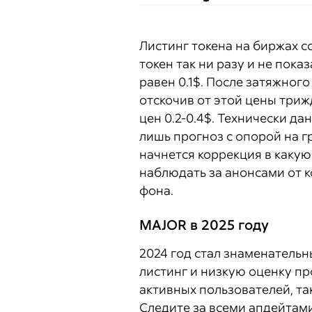
Листинг токена на биржах с
токен так ни разу и не показ
равен 0.1$. После затяжног
отскочив от этой цены три
цен 0.2-0.4$. Технически да
лишь прогноз с опорой на гр
начнется коррекция в какую
наблюдать за анонсами от к
фона.
MAJOR в 2025 году
2024 год стал знаменатель
листинг и низкую оценку про
активных пользователей, т
Следите за всеми апдейтам