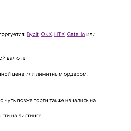
торгуется:
Bybit
,
OKX
,
HTX
,
Gate. io
или
ой валюте.
очной цене или лимитным ордером.
 чуть позже торги также начались на
:
сти на листинге;