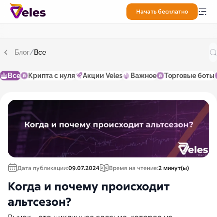
Начать бесплатно
Блог
/
Все
Все
Крипта с нуля
Акции Veles
Важное
Торговые боты
Дата публикации:
09.07.2024
Время на чтение:
2 минут(ы)
Когда и почему происходит
альтсезон?