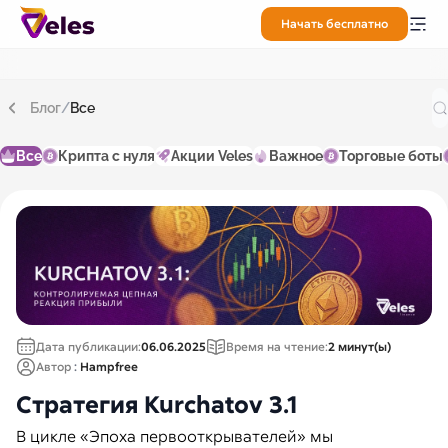
Начать бесплатно
Блог
/
Все
Все
Крипта с нуля
Акции Veles
Важное
Торговые боты
Дата публикации:
06.06.2025
Время на чтение:
2 минут(ы)
Автор
:
Hampfree
Стратегия Kurchatov 3.1
В цикле «Эпоха первооткрывателей» мы