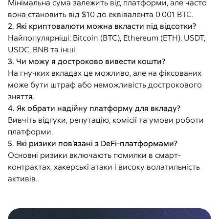
Мінімальна сума залежить від платформи, але часто
вона становить від $10 до еквівалента 0.001 BTC.
2. Які криптовалюти можна вкласти під відсотки?
Найпопулярніші: Bitcoin (BTC), Ethereum (ETH), USDT,
USDC, BNB та інші.
3. Чи можу я достроково вивести кошти?
На гнучких вкладах це можливо, але на фіксованих
може бути штраф або неможливість дострокового
зняття.
4. Як обрати надійну платформу для вкладу?
Вивчіть відгуки, репутацію, комісії та умови роботи
платформи.
5. Які ризики пов’язані з DeFi-платформами?
Основні ризики включають помилки в смарт-
контрактах, хакерські атаки і високу волатильність
активів.