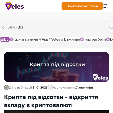
Почати безкоштовно
Блог
/
Всі
Всі
Крипта з нуля
Акції Veles
Важливе
Торгові боти
Б
Дата публікації:
31.01.2025
Час на читання:
7 хвилин(и)
Крипта під відсотки - відкриття
вкладу в криптовалюті