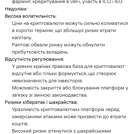
фармінг, кредитування в DeFi, участь в ICO і IEO.
Недоліки:
Висока волатильність:
Ціни на криптовалюти можуть сильно коливатися
в короткі терміни, що збільшує ризик втрати
капіталу.
Раптові обвали ринку можуть обнулити
прибутковість вкладень.
Відсутність регулювання:
У деяких країнах правова база для криптовалют
відсутня або тільки формується, що створює
невизначеність для інвесторів.
Можливість закриття або блокування платформ у
зв’язку зі зміною законодавства.
Ризики кібератак і шахрайства:
Уразливість криптовалютних платформ перед
хакерськими атаками може призвести до втрати
коштів.
Високий ризик зіткнутися з шахрайськими