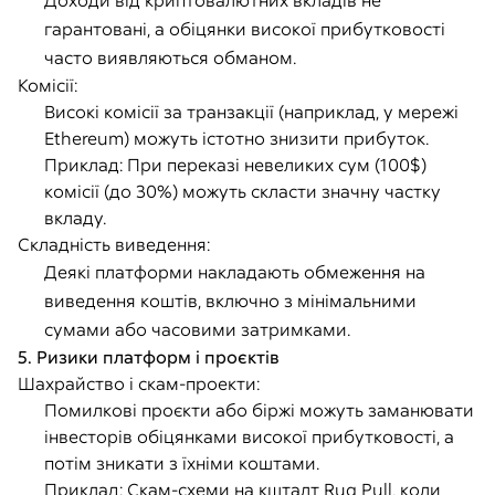
Доходи від криптовалютних вкладів не
гарантовані, а обіцянки високої прибутковості
часто виявляються обманом.
Комісії:
Високі комісії за транзакції (наприклад, у мережі
Ethereum) можуть істотно знизити прибуток.
Приклад: При переказі невеликих сум (100$)
комісії (до 30%) можуть скласти значну частку
вкладу.
Складність виведення:
Деякі платформи накладають обмеження на
виведення коштів, включно з мінімальними
сумами або часовими затримками.
5. Ризики платформ і проєктів
Шахрайство і скам-проекти:
Помилкові проєкти або біржі можуть заманювати
інвесторів обіцянками високої прибутковості, а
потім зникати з їхніми коштами.
Приклад: Скам-схеми на кшталт Rug Pull, коли