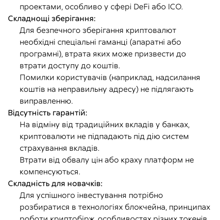
проектами, особливо у сфері DeFi або ICO.
Складнощі зберігання:
Для безпечного зберігання криптовалют
необхідні спеціальні гаманці (апаратні або
програмні), втрата яких може призвести до
втрати доступу до коштів.
Помилки користувачів (наприклад, надсилання
коштів на неправильну адресу) не підлягають
виправленню.
Відсутність гарантій:
На відміну від традиційних вкладів у банках,
криптовалюти не підпадають під дію систем
страхування вкладів.
Втрати від обвалу цін або краху платформ не
компенсуються.
Складність для новачків:
Для успішного інвестування потрібно
розбиратися в технологіях блокчейна, принципах
роботи криптобірж, особливостях різних токенів.