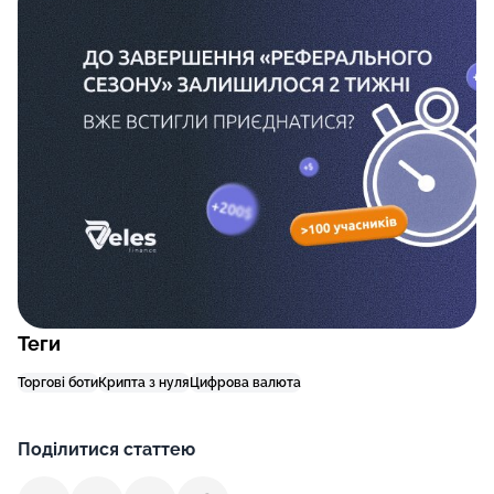
Теги
Торгові боти
Крипта з нуля
Цифрова валюта
Поділитися статтею