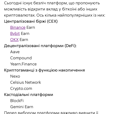
Сьогодні існує безліч платформ, що пропонують
можливість відкрити вклад у біткоїні або інших
криптовалютах. Ось кілька найпопулярніших із них:
Централізовані біржі (CEX)
Binance
Earn
Bybit
Earn
OKX
Earn
Децентралізовані платформи (DeFi):
Aave
Compound
Yearn.Finance
Криптогаманці з функцією накопичення
Nexo
Celsius Network
Crypto.com
Кастодіальні платформи
BlockFi
Gemini Earn
Перед вибором платформи важливо вивчити її