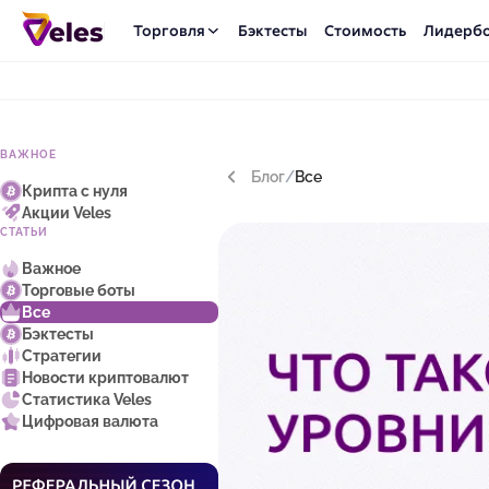
Торговля
Бэктесты
Стоимость
Лидерб
ВАЖНОЕ
Блог
/
Все
Крипта с нуля
Акции Veles
СТАТЬИ
Важное
Торговые боты
Все
Бэктесты
Стратегии
Новости криптовалют
Статистика Veles
Цифровая валюта