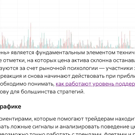
ень» является фундаментальным элементом техни
отметки, на которых цена актива склонна останав
азуются за счет рыночной психологии — участники
 реакция и снова начинают действовать при прибл
еобходимо понимать,
как работают уровень поддер
ву для большинства стратегий.
графике
риентирами, которые помогают трейдерам находить
вать ложные сигналы и анализировать поведение ц
евозможно точно работать с трендами, флетами и 