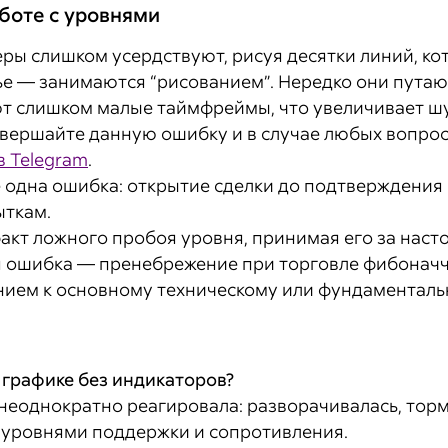
боте с уровнями
ы слишком усердствуют, рисуя десятки линий, ко
ье — занимаются “рисованием”. Нередко они пута
т слишком малые таймфреймы, что увеличивает ш
совершайте данную ошибку и в случае любых вопро
в Telegram
.
 одна ошибка: открытие сделки до подтверждения 
ыткам.
акт ложного пробоя уровня, принимая его за наст
 ошибка — пренебрежение при торговле фибоначчи
ием к основному техническому или фундаменталь
а графике без индикаторов?
неоднократно реагировала: разворачивалась, торм
т уровнями поддержки и сопротивления.