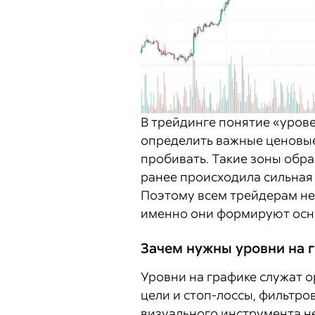
В трейдинге понятие «уров
определить важные ценовые 
пробивать. Такие зоны обр
ранее происходила сильная
Поэтому всем трейдерам н
именно они формируют осно
Зачем нужны уровни на 
Уровни на графике служат о
цели и стоп-лоссы, фильтро
визуального инструмента н