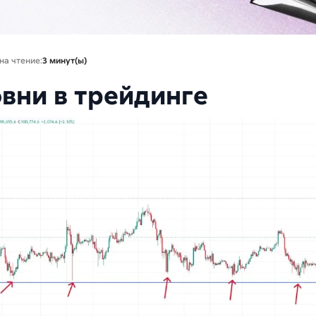
на чтение:
3 минут(ы)
овни в трейдинге