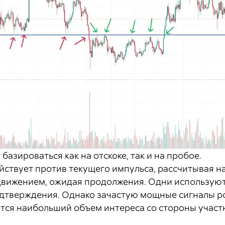
азироваться как на отскоке, так и на пробое.
йствует против текущего импульса, рассчитывая н
 движением, ожидая продолжения. Одни используют
дтверждения. Однако зачастую мощные сигналы ро
ется наибольший объем интереса со стороны участ