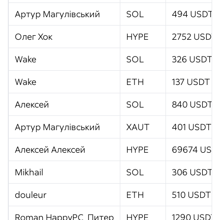
Артур Магулівський
SOL
494 USDT
Олег Хок
HYPE
2752 USDT
Wake
SOL
326 USDT
Wake
ETH
137 USDT
Алексей
SOL
840 USDT
Артур Магулівський
XAUT
401 USDT
Алексей Алексей
HYPE
69674 USD
Mikhail
SOL
306 USDT
douleur
ETH
510 USDT
Roman HappyPC_Питер
HYPE
1290 USDT