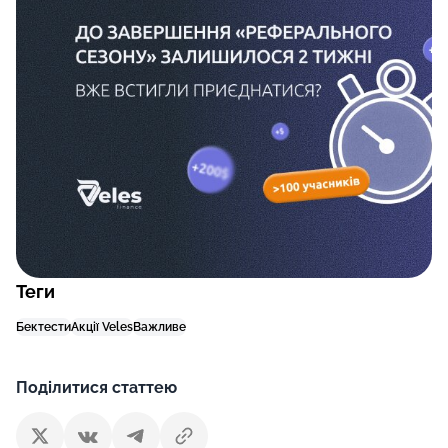
Теги
Бектести
Акції Veles
Важливе
Поділитися статтею