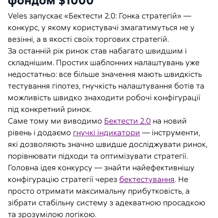
фондом $1000
Veles запускає «Бектести 2.0: Гонка стратегій» —
конкурс, у якому користувачі змагатимуться не у
везінні, а в якості своїх торгових стратегій.
За останній рік ринок став набагато швидшим і
складнішим. Простих шаблонних налаштувань уже
недостатньо: все більше значення мають швидкість
тестування гіпотез, гнучкість налаштування ботів та
можливість швидко знаходити робочі конфігурації
під конкретний ринок.
Саме тому ми виводимо
Бектести 2.0
на новий
рівень і додаємо
гнучкі індикатори
— інструменти,
які дозволяють значно швидше досліджувати ринок,
порівнювати підходи та оптимізувати стратегії.
Головна ідея конкурсу — знайти найефективнішу
конфігурацію стратегії через
бектестування
. Не
просто отримати максимальну прибутковість, а
зібрати стабільну систему з адекватною просадкою
та зрозумілою логікою.