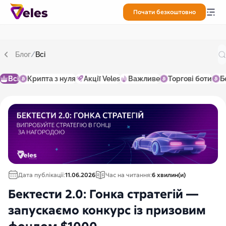
Почати безкоштовно
Блог
/
Всі
Всі
Крипта з нуля
Акції Veles
Важливе
Торгові боти
Б
Дата публікації:
11.06.2026
Час на читання:
6 хвилин(и)
Бектести 2.0: Гонка стратегій —
запускаємо конкурс із призовим