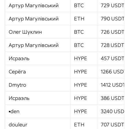
Артур Магулівський
BTC
729 USDT
Артур Магулівський
ETH
790 USDT
Олег Шуклин
BTC
726 USDT
Артур Магулівський
BTC
728 USDT
Исраэль
HYPE
457 USDT
Серёга
HYPE
1266 USDT
Dmytro
HYPE
1412 USDT
Исраэль
HYPE
386 USDT
▪️den
HYPE
3240 USDT
douleur
ETH
707 USDT