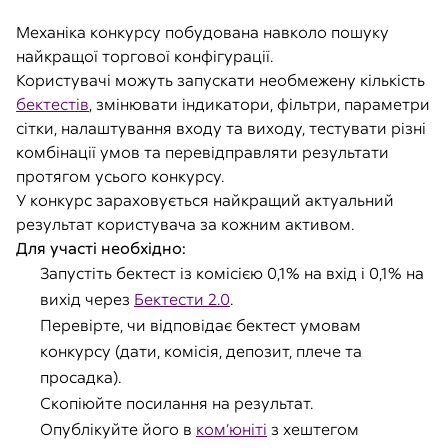
Механіка конкурсу побудована навколо пошуку
найкращої торгової конфігурації.
Користувачі можуть запускати необмежену кількість
бектестів
, змінювати індикатори, фільтри, параметри
сітки, налаштування входу та виходу, тестувати різні
комбінації умов та перевідправляти результати
протягом усього конкурсу.
У конкурс зараховується найкращий актуальний
результат користувача за кожним активом.
Для участі необхідно:
Запустіть бектест із комісією 0,1% на вхід і 0,1% на
вихід через
Бектести 2.0
.
Перевірте, чи відповідає бектест умовам
конкурсу (дати, комісія, депозит, плече та
просадка).
Скопіюйте посилання на результат.
Опублікуйте його в
ком’юніті
з хештегом