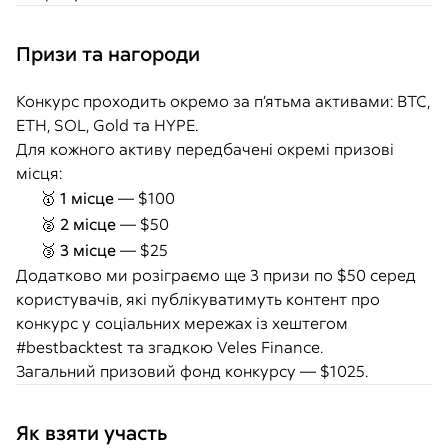
Призи та нагороди
Конкурс проходить окремо за п’ятьма активами: BTC,
ETH, SOL, Gold та HYPE.
Для кожного активу передбачені окремі призові
місця:
🥇
1 місце
— $100
🥈
2 місце
— $50
🥉
3 місце
— $25
Додатково ми розіграємо ще 3 призи по $50 серед
користувачів, які публікуватимуть контент про
конкурс у соціальних мережах із хештегом
#bestbacktest
та згадкою Veles Finance.
Загальний призовий фонд конкурсу — $1025.
Як взяти участь