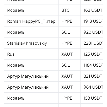
Исраель
BTC
163 USDT
Roman HappyPC_Питер
HYPE
1913 USDT
Исраель
SOL
920 USDT
Stanislav Krasovskiy
HYPE
2281 USDT
Rus
XAUT
125 USDT
Исраель
SOL
1184 USDT
Артур Магулівський
XAUT
821 USDT
Артур Магулівський
XAUT
984 USDT
Исраель
HYPE
153 USDT