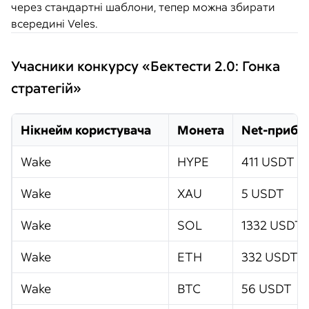
через стандартні шаблони, тепер можна збирати
всередині Veles.
Учасники конкурсу «Бектести 2.0: Гонка
стратегій»
Нікнейм користувача
Монета
Net-прибу
Wake
HYPE
411 USDT
Wake
XAU
5 USDT
Wake
SOL
1332 USDT
Wake
ETH
332 USDT
Wake
BTC
56 USDT