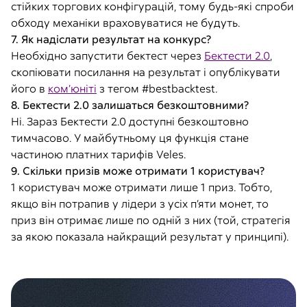
стійких торгових конфігурацій, тому будь-які спроби
обходу механіки враховуватися не будуть.
7. Як надіслати результат на конкурс?
Необхідно запустити бектест через
Бектести 2.0
,
скопіювати посилання на результат і опублікувати
його в
ком’юніті
з тегом
#bestbacktest
.
8. Бектести 2.0 залишаться безкоштовними?
Ні. Зараз Бектести 2.0 доступні безкоштовно
тимчасово. У майбутньому ця функція стане
частиною платних тарифів Veles.
9. Скільки призів може отримати 1 користувач?
1 користувач може отримати лише 1 приз. Тобто,
якщо він потрапив у лідери з усіх п’яти монет, то
приз він отримає лише по одній з них (той, стратегія
за якою показала найкращий результат у принципі).