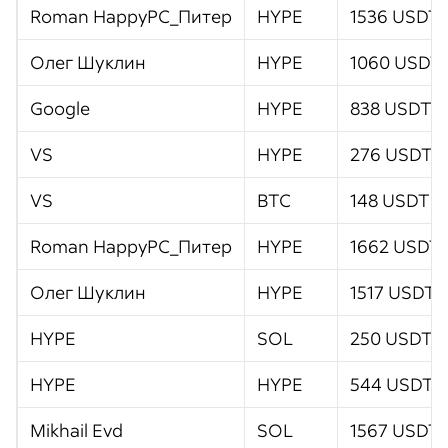
Roman HappyPC_Питер
HYPE
1536 USDT
Олег Шуклин
HYPE
1060 USDT
Google
HYPE
838 USDT
VS
HYPE
276 USDT
VS
BTC
148 USDT
Roman HappyPC_Питер
HYPE
1662 USDT
Олег Шуклин
HYPE
1517 USDT
HYPE
SOL
250 USDT
HYPE
HYPE
544 USDT
Mikhail Evd
SOL
1567 USDT