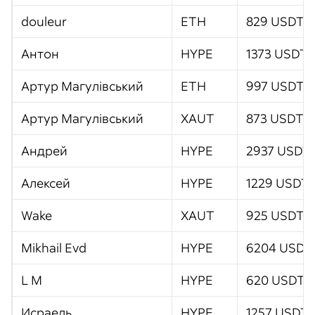
douleur
ETH
829 USDT
Антон
HYPE
1373 USDT
Артур Магулівський
ETH
997 USDT
Артур Магулівський
XAUT
873 USDT
Андрей
HYPE
2937 USDT
Алексей
HYPE
1229 USDT
Wake
XAUT
925 USDT
Mikhail Evd
HYPE
6204 USDT
L M
HYPE
620 USDT
Исраель
HYPE
1257 USDT