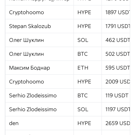
Cryptohoomo
HYPE
1897 USDT
Stepan Skalozub
HYPE
1791 USDT
Олег Шуклин
SOL
462 USDT
Олег Шуклин
BTC
502 USDT
Максим Боднар
ETH
595 USDT
Cryptohoomo
HYPE
2009 USDT
Serhio Zlodeissimo
BTC
119 USDT
Serhio Zlodeissimo
SOL
1197 USDT
den
HYPE
2659 USDT