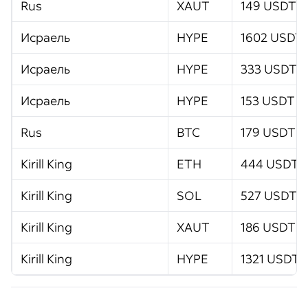
Rus
XAUT
149 USDT
Исраель
HYPE
1602 USDT
Исраель
HYPE
333 USDT
Исраель
HYPE
153 USDT
Rus
BTC
179 USDT
Kirill King
ETH
444 USDT
Kirill King
SOL
527 USDT
Kirill King
XAUT
186 USDT
Kirill King
HYPE
1321 USDT