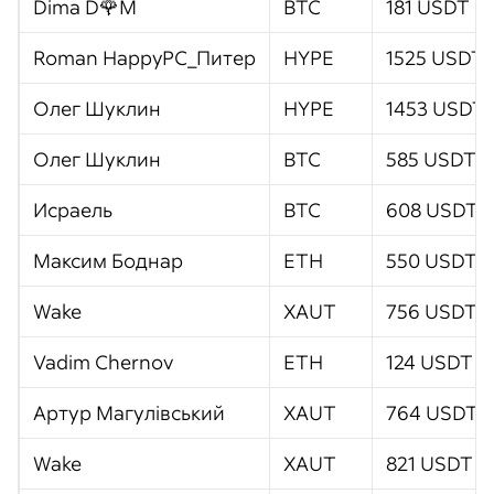
Dima D🌹M
BTC
181 USDT
Roman HappyPC_Питер
HYPE
1525 USDT
Олег Шуклин
HYPE
1453 USDT
Олег Шуклин
BTC
585 USDT
Исраель
BTC
608 USDT
Максим Боднар
ETH
550 USDT
Wake
XAUT
756 USDT
Vadim Chernov
ETH
124 USDT
Артур Магулівський
XAUT
764 USDT
Wake
XAUT
821 USDT