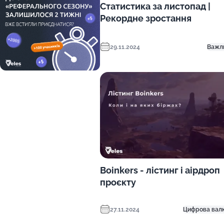
Статистика за листопад |
Рекордне зростання
29.11.2024
Важл
Boinkers - лістинг і аірдроп
проєкту
27.11.2024
Цифрова вал