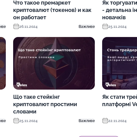
Что такое премаркет
Як торгуват
криптовалют (токенов) и как
- детальна і
он работает
новачків
иве
26.11.2024
Важливе
25.11.2024
Що таке стейкінг
Як стати тр
криптовалют простими
платформі V
словами
иве
25.11.2024
Важливе
22.11.2024