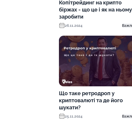
Копітрейдинг на крипто
біржах - що це і як на ньому
заробити
26.11.2024
Важл
Що таке ретродроп у
криптовалюті та де його
шукати?
25.11.2024
Важл