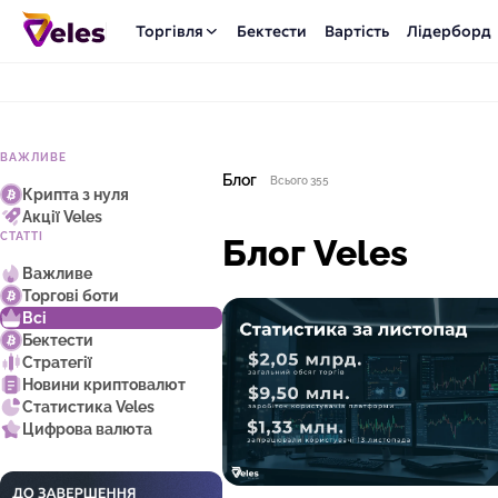
Торгівля
Бектести
Вартість
Лідерборд
ВАЖЛИВЕ
Блог
Всього 355
Крипта з нуля
Акції Veles
СТАТТІ
Блог Veles
Важливе
Торгові боти
Всі
Бектести
Стратегії
Новини криптовалют
Статистика Veles
Цифрова валюта