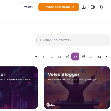
Увійти
Почати безкоштовно
Пошук по статтях...
...
...
1
15
16
17
18
23