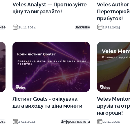
Veles Analyst — Прогнозуйте
Veles Author
ціну та вигравайте!
Перетворюйт
прибуток!
иве
28.11.2024
Важливе
28.11.2024
Лістинг Goats - очікувана
Veles Mento
дата виходу та ціна монети
друзів та от
нагороди!
юта
27.11.2024
Цифрова валюта
27.11.2024