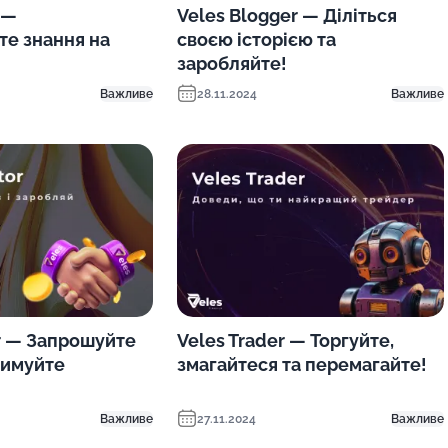
 —
Veles Blogger — Діліться
е знання на
своєю історією та
заробляйте!
Важливе
28.11.2024
Важливе
r — Запрошуйте
Veles Trader — Торгуйте,
римуйте
змагайтеся та перемагайте!
Важливе
27.11.2024
Важливе