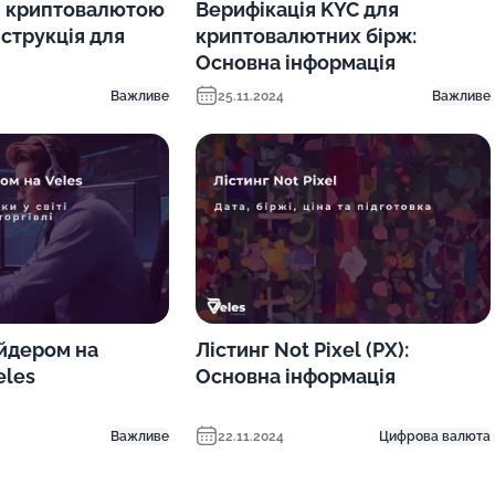
и криптовалютою
Верифікація KYC для
нструкція для
криптовалютних бірж:
Основна інформація
Важливе
25.11.2024
Важливе
ейдером на
Лістинг Not Pixel (PX):
eles
Основна інформація
Важливе
22.11.2024
Цифрова валюта