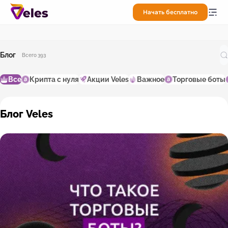
Начать бесплатно
Блог
Всего 393
Все
Крипта с нуля
Акции Veles
Важное
Торговые боты
Блог Veles