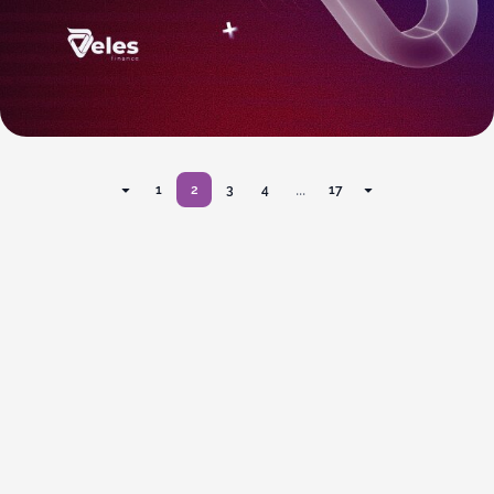
...
1
2
3
4
17