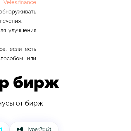
цы
Veles.finance
бнаруживать
печения.
ля улучшения
ра, если есть
пособом или
ёр бирж
нусы от бирж