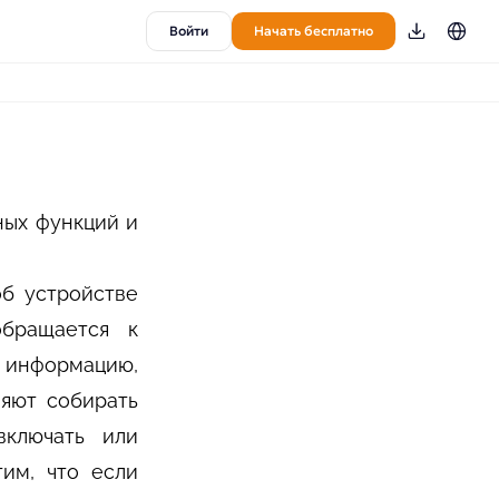
Войти
Начать бесплатно
ных функций и
об устройстве
обращается к
ь информацию,
ляют собирать
включать или
тим, что если