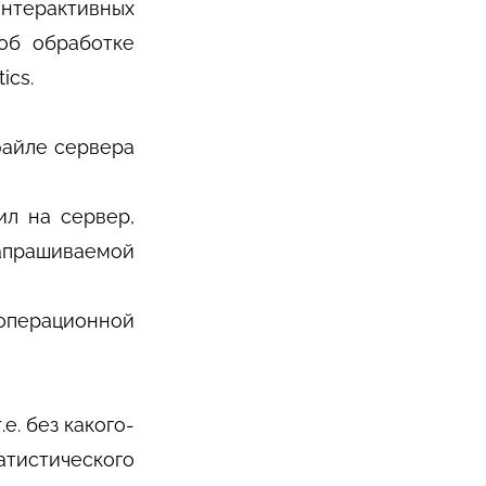
нтерактивных
об обработке
ics.
файле сервера
ил на сервер,
апрашиваемой
 операционной
е. без какого-
атистического