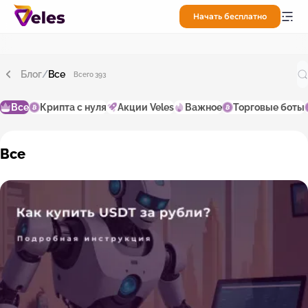
Начать бесплатно
Блог
/
Все
Всего 393
Все
Крипта с нуля
Акции Veles
Важное
Торговые боты
Все