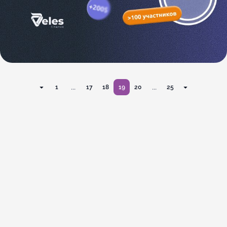
...
...
1
17
18
19
20
25