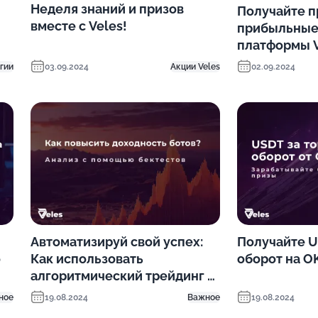
Неделя знаний и призов
Получайте п
вместе с Veles!
прибыльные 
платформы V
гии
03.09.2024
Акции Veles
02.09.2024
Автоматизируй свой успех:
Получайте U
о
Как использовать
оборот на O
алгоритмический трейдинг и
бектестинг для повышения
ное
19.08.2024
Важное
19.08.2024
доходности?