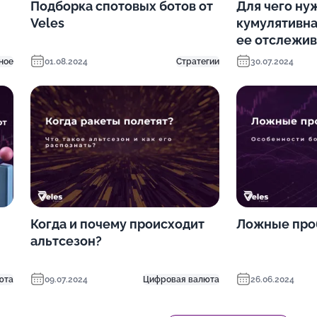
Подборка спотовых ботов от
Для чего ну
Veles
кумулятивна
ее отслежив
ное
01.08.2024
Стратегии
30.07.2024
Когда и почему происходит
Ложные проб
альтсезон?
юта
09.07.2024
Цифровая валюта
26.06.2024