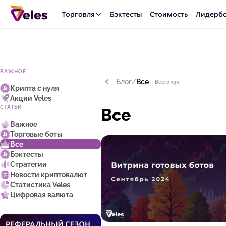
Торговля
Бэктесты
Стоимость
Лидерб
ВАЖНОЕ
Блог
/
Все
Всего 393
Крипта с нуля
Акции Veles
СТАТЬИ
Все
Важное
Торговые боты
Все
Бэктесты
Стратегии
Новости криптовалют
Статистика Veles
Цифровая валюта