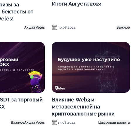
Итоги Августа 2024
ризы за
бектесты от
eles!
Акции Veles
30.08.2024
Важное
SDT за торговый
Влияние Web3 и
KX
метавселенной на
криптовалютные рынки
Важное
Акции Veles
13.08.2024
Цифровая валюта