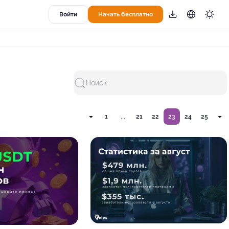
Войти
Начать бесплатно
Поиск
...
1
21
22
23
24
25