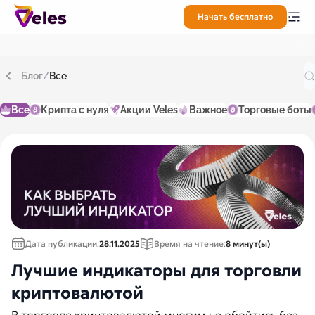
Начать бесплатно
Блог
/
Все
Все
Крипта с нуля
Акции Veles
Важное
Торговые боты
Дата публикации:
28.11.2025
Время на чтение:
8 минут(ы)
Лучшие индикаторы для торговли
криптовалютой