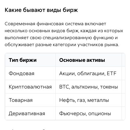
Какие бывают виды бирж
Современная финансовая система включает
несколько основных видов бирж, каждая из которых
выполняет свою специализированную функцию и
обслуживает разные категории участников рынка.
Тип биржи
Основные активы
О
Фондовая
Акции, облигации, ETF
И
Криптовалютная
BTC, альткоины, токены
2
Товарная
Нефть, газ, металлы
Ф
Деривативная
Фьючерсы, опционы
П