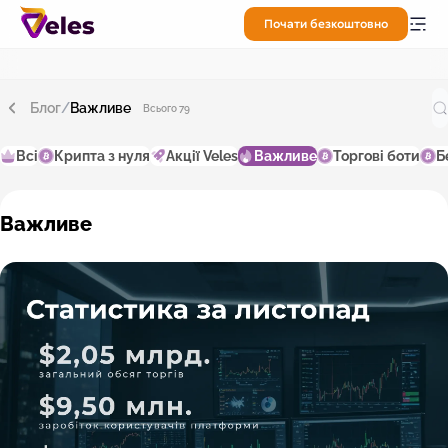
Почати безкоштовно
Блог
/
Важливе
Всього 79
Всі
Крипта з нуля
Акції Veles
Важливе
Торгові боти
Б
Важливе