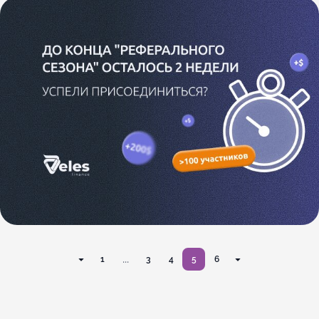
...
1
3
4
5
6