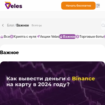
Начать бесплатно
Блог
/
Важное
Всего 94
Все
Крипта с нуля
Акции Veles
Важное
Торговые боты
Важное