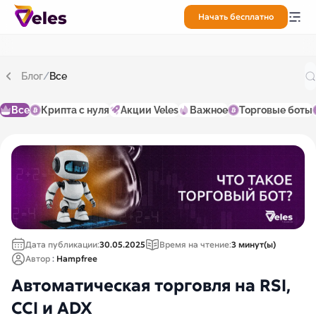
Начать бесплатно
Блог
/
Все
Все
Крипта с нуля
Акции Veles
Важное
Торговые боты
Дата публикации:
30.05.2025
Время на чтение:
3 минут(ы)
Автор
:
Hampfree
Автоматическая торговля на RSI,
CCI и ADX