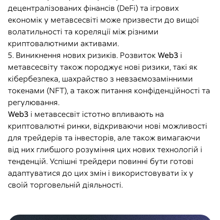
децентралізованих фінансів (DeFi) та ігрових
економік у метавсесвіті може призвести до вищої
волатильності та кореляції між різними
криптовалютними активами.
5. Виникнення нових ризиків. Розвиток
Web3
і
метавсесвіту також породжує нові ризики, такі як
кібербезпека, шахрайство з невзаємозамінними
токенами (NFT), а також питання конфіденційності та
регулювання.
Web3
і метавсесвіт істотно впливають на
криптовалютні ринки, відкриваючи нові можливості
для трейдерів та інвесторів, але також вимагаючи
від них глибшого розуміння цих нових технологій і
тенденцій. Успішні трейдери повинні бути готові
адаптуватися до цих змін і використовувати їх у
своїй торговельній діяльності.