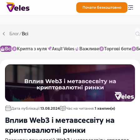
Почати безкоштовно
Блог
/
Всі
Всі
Крипта з нуля
Акції Veles
Важливе
Торгові боти
Б
Дата публікації:
13.08.2024
Час на читання:
1 хвилин(и)
Вплив Web3 і метавсесвіту на
криптовалютні ринки