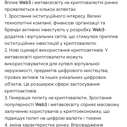
Вплив
Web3
і метавсесвіту на криптовалютні ринки
проявляється в кількох аспектах:
1. Зростання інституційного інтересу. Великі
технологічні компанії, фінансові організації та
бренди активно інвестують у розробку
Web3
-
додатків і віртуальних світів, що стимулює приплив
інституційних інвестицій у криптовалюти.
2. Нові сценарії використання криптоактивів. У
метавсесвіті криптовалюти можуть
використовуватися для купівлі віртуальної
нерухомості, предметів цифрового мистецтва,
ігрових активів та інших унікальних цифрових
об’єктів. Це розширює сфери застосування
криптоактивів.
3. Генерація попиту на криптовалюти. Зростання
популярності
Web3
і метавсесвіту сприяє масовому
залученню користувачів у криптоекономіку, що
підвищує попит на цифрові валюти і токени.
4. зміна характеристик ринку. Впровадження