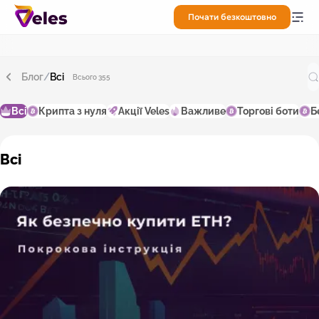
Почати безкоштовно
Блог
/
Всі
Всього 355
Всі
Крипта з нуля
Акції Veles
Важливе
Торгові боти
Б
Всі