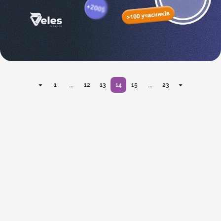
...
...
1
12
13
14
15
23