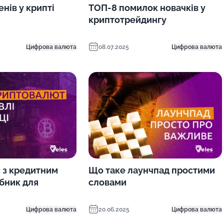
енів у крипті
ТОП-8 помилок новачків у
криптотрейдингу
Цифрова валюта
08.07.2025
Цифрова валюта
и з кредитним
Що таке лаунчпад простими
ібник для
словами
Цифрова валюта
20.06.2025
Цифрова валюта