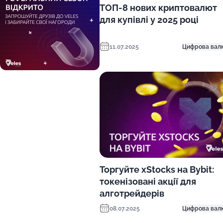
ТОП-8 нових криптовалют
для купівлі у 2025 році
11.07.2025
Цифрова вал
Торгуйте xStocks на Bybit:
токенізовані акції для
алготрейдерів
08.07.2025
Цифрова вал