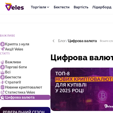
Торгівля
Бектести
Вартість
Лідерборд
ВАЖЛИВЕ
Блог
/
Цифрова валюта
Всього 172
Крипта з нуля
Акції Veles
СТАТТІ
Цифрова валю
Важливе
Торгові боти
Всі
Бектести
Стратегії
Новини криптовалют
Статистика Veles
Цифрова валюта