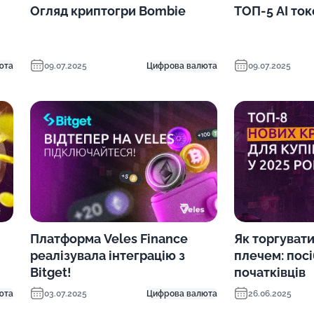
Огляд криптогри Bombie
ТОП-5 AI ток
юта
09.07.2025
Цифрова валюта
09.07.2025
Платформа Veles Finance
Як торгуват
реалізувала інтеграцію з
плечем: пос
Bitget!
початківців
юта
03.07.2025
Цифрова валюта
26.06.2025