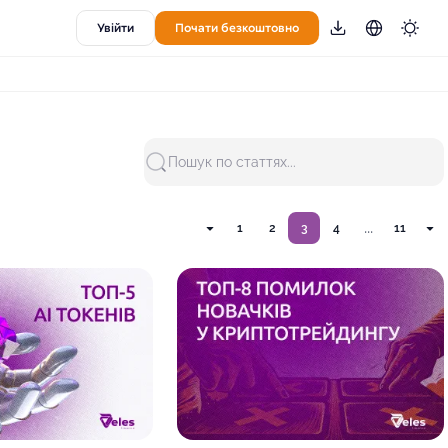
Увійти
Почати безкоштовно
Пошук по статтях...
...
1
2
3
4
11