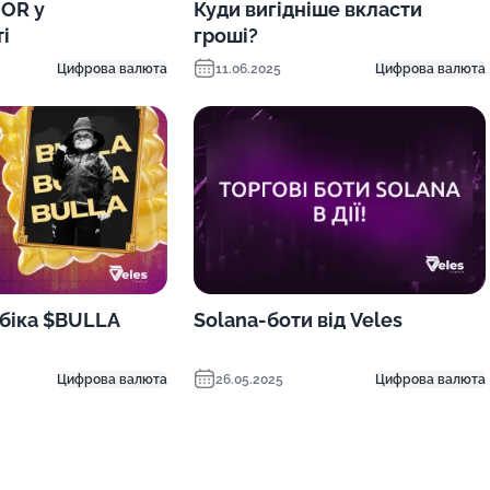
OR у
Куди вигідніше вкласти
і
гроші?
Цифрова валюта
11.06.2025
Цифрова валюта
біка $BULLA
Solana-боти від Veles
Цифрова валюта
26.05.2025
Цифрова валюта