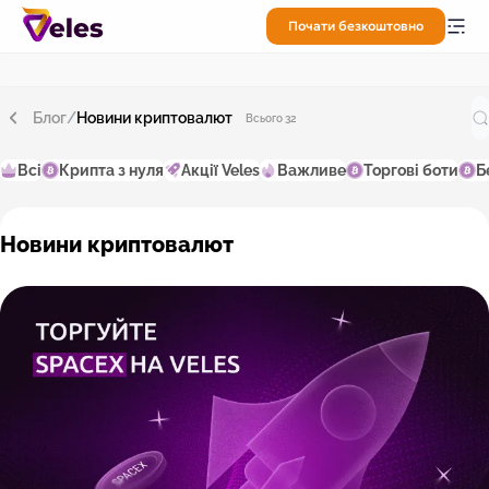
Почати безкоштовно
Блог
/
Новини криптовалют
Всього 32
Всі
Крипта з нуля
Акції Veles
Важливе
Торгові боти
Б
Новини криптовалют