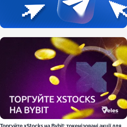
Торгуйте xStocks на Bybit: токенізовані акції для