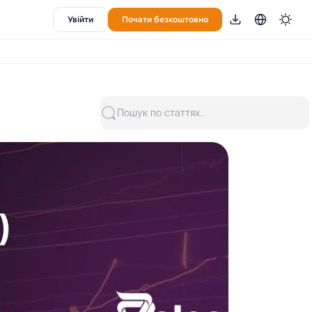
Увійти
Почати безкоштовно
Пошук по статтях...