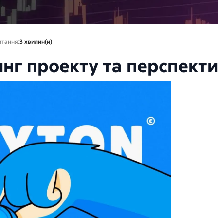
итання:
3 хвилин(и)
тинг проекту та перспект