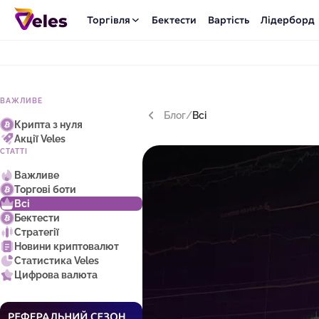
Торгівля
Бектести
Вартість
Лідерборд
ВАЖЛИВЕ
Блог
/
Всі
Крипта з нуля
Акції Veles
СТАТТІ
Важливе
Торгові боти
Всі
Бектести
Стратегії
Новини криптовалют
Статистика Veles
Цифрова валюта