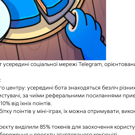
 усередині соціальної мережі Telegram, орієнтовани
:
о центру: усередині бота знаходяться безліч різних і
истувачі, за чиїми реферальними посиланнями при
0% від їхніх поінтів.
ітку поінтів у міні-іграх, їх можна отримувати, вико
єкту виділили 85% токенів для заохочення користува
береження у проєкту згуртованого ком’юніті.