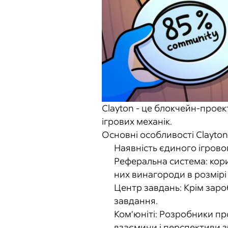
Clayton - це блокчейн-проект
ігрових механік.
Основні особливості Clayton
Наявність єдиного ігровог
Реферальна система: кор
них винагороди в розмірі 1
Центр завдань: Крім зароб
завдання.
Ком’юніті: Розробники про
взаємини і перспективи з