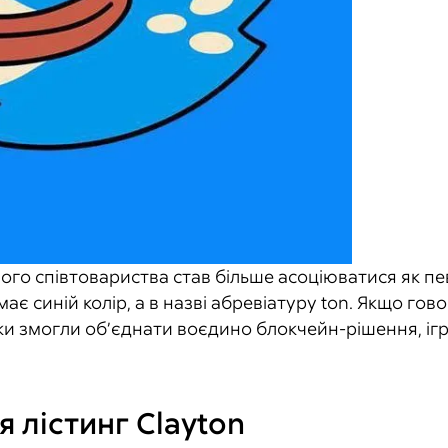
го співтовариства став більше асоціюватися як пев
має синій колір, а в назві абревіатуру ton. Якщо гов
ки змогли об’єднати воєдино блокчейн-рішення, ігр
я лістинг Clayton