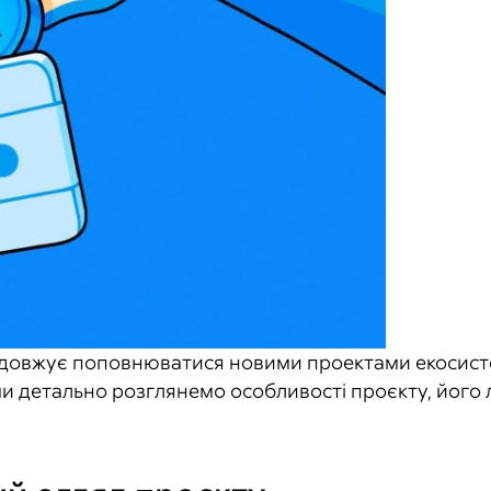
овжує поповнюватися новими проектами екосистем
ті ми детально розглянемо особливості проєкту, його 