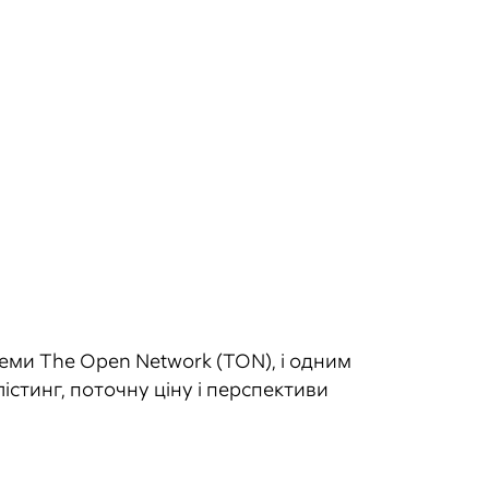
и The Open Network (TON), і одним
лістинг, поточну ціну і перспективи